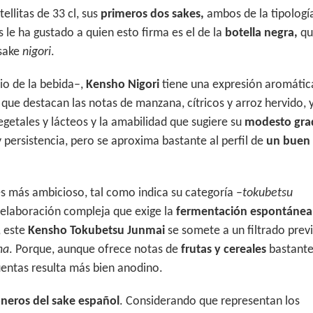
llitas de 33 cl, sus
primeros dos sakes,
ambos de la tipologí
s le ha gustado a quien esto firma es el de la
botella negra,
qu
 sake
nigori
.
io de la bebida–,
Kensho Nigori
tiene una expresión aromátic
a que destacan las notas de manzana, cítricos y arroz hervido, 
getales y lácteos y la amabilidad que sugiere su
modesto gra
y persistencia, pero se aproxima bastante al perfil de
un buen
s más ambicioso, tal como indica su categoría –
tokubetsu
 elaboración compleja que exige la
fermentación espontánea
, este
Kensho Tokubetsu Junmai
se somete a un filtrado previ
ma
. Porque, aunque ofrece notas de
frutas y cereales
bastant
uentas resulta más bien anodino.
oneros del sake español
. Considerando que representan los