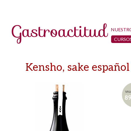
NUESTR
CURSOS
Kensho, sake español
VAL
8