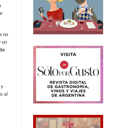
a
e
a no
y un
do
y
o al
e