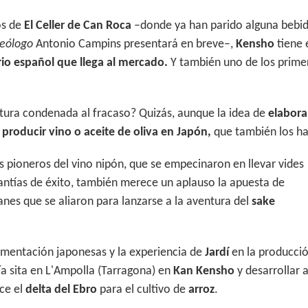
os de
El Celler de Can Roca
–donde ya han parido alguna bebi
eólogo
Antonio Campins presentará en breve–,
Kensho
tiene 
rio español que llega al mercado.
Y también uno de los prime
ura condenada al fracaso? Quizás, aunque la idea de
elabora
producir vino o aceite de oliva en Japón,
que también los ha
os pioneros del vino nipón, que se empecinaron en llevar vides
rantías de éxito, también merece un aplauso la apuesta de
lanes que se aliaron para lanzarse a la aventura del
sake
rmentación japonesas y la experiencia de
Jardí
en la producci
ía sita en L'Ampolla (Tarragona) en
Kan Kensho
y desarrollar a
ce el
delta del Ebro
para el cultivo de
arroz
.