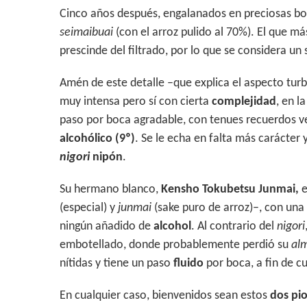
Cinco años después, engalanados en preciosas bote
seimaibuai
(con el arroz pulido al 70%). El que má
prescinde del filtrado, por lo que se considera un
Amén de este detalle –que explica el aspecto turb
muy intensa pero sí con cierta
complejidad
, en l
paso por boca agradable, con tenues recuerdos ve
alcohólico (9º)
. Se le echa en falta más carácter 
nigori
nipón
.
Su hermano blanco,
Kensho Tokubetsu Junmai,
e
(especial) y
junmai
(sake puro de arroz)–, con una
ningún añadido de
alcohol
. Al contrario del
nigori
embotellado, donde probablemente perdió su
al
nítidas y tiene un paso
fluido
por boca, a fin de c
En cualquier caso, bienvenidos sean estos
dos pi