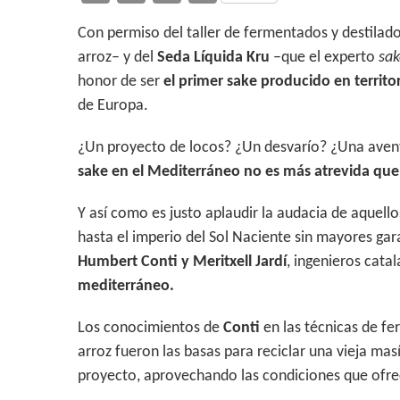
h
ac
w
o
Con permiso del taller de fermentados y destilad
at
e
itt
m
arroz– y del
Seda Líquida Kru
–que el experto
sak
s
b
er
p
honor de ser
el primer sake producido en territo
A
o
ar
de Europa.
p
o
ti
¿Un proyecto de locos? ¿Un desvarío? ¿Una avent
p
k
r
sake en el Mediterráneo no es más atrevida que 
Y así como es justo aplaudir la audacia de aquell
hasta el imperio del Sol Naciente sin mayores ga
Humbert Conti y Meritxell Jardí
, ingenieros cata
mediterráneo.
Los conocimientos de
Conti
en las técnicas de fe
arroz fueron las basas para reciclar una vieja mas
proyecto, aprovechando las condiciones que ofre