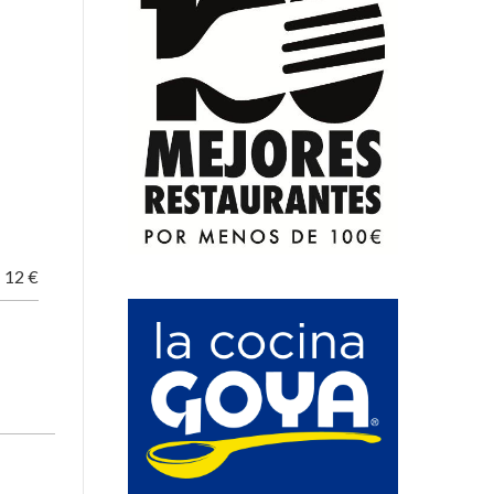
O
12 €