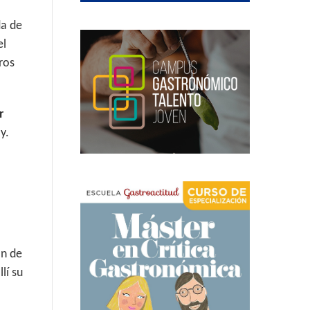
da de
el
ros
r
y.
ón de
llí su