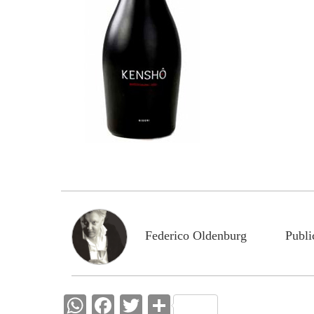
Federico Oldenburg
Publi
W
F
T
C