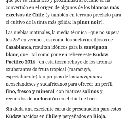
que por su clima frío y proximidad al océano se ha
convertido en el origen de algunos de los
blancos más
excelsos de Chile
(y también en terruño preciado para
el cultivo de la tinta más gélida: la
pinot noir
).
Las nieblas matinales, la media térmica –que no supera
los 25º en verano–, así como los suelos arcillosos de
Casablanca
, resultan idóneos para la
sauvignon
blanc
, que –tal como pone en relieve este
Küdaw
Pacífico 2016
– en esta tierra rehuye de los aromas
exuberantes de fruta tropical (maracuyá,
especialmente) tan propios de los
sauvignones
neozelandeses y sudafricanos para ofrecer un perfil
fino, fresco y mineral
, con matices
salinos
y
recuerdos de
melocotón
en el final de boca.
Sin duda una excelente carta de presentación para estos
Küdaw
nacidos en
Chile
y pergeñados en
Rioja
.