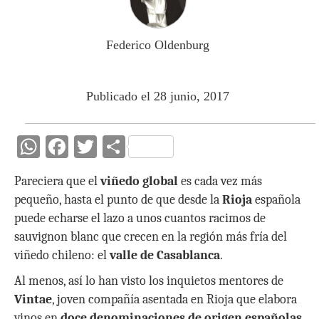
Federico Oldenburg
Publicado el 28 junio, 2017
W
F
T
C
h
ac
w
o
Pareciera que el
viñedo global
es cada vez más
at
e
itt
m
pequeño, hasta el punto de que desde la
Rioja
española
s
b
er
p
puede echarse el lazo a unos cuantos racimos de
A
o
ar
sauvignon blanc que crecen en la región más fría del
p
o
ti
viñedo chileno: el
valle de Casablanca
.
p
k
r
Al menos, así lo han visto los inquietos mentores de
Vintae
, joven compañía asentada en Rioja que elabora
vinos en
doce denominaciones de origen españolas
,