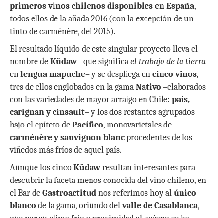
primeros
vinos chilenos disponibles en España
,
todos ellos de la añada 2016 (con la excepción de un
tinto de carménère, del 2015).
El resultado líquido de este singular proyecto lleva el
nombre de
Küdaw
–que significa
el trabajo de la tierra
en
lengua mapuche
– y se despliega en
cinco vinos
,
tres de ellos englobados en la gama
Nativo
–elaborados
con las variedades de mayor arraigo en Chile:
país,
carignan y cinsault
– y los dos restantes agrupados
bajo el epíteto de
Pacífico
, monovarietales de
carménère y sauvignon blanc
procedentes de los
viñedos más fríos de aquel país.
Aunque los cinco
Küdaw
resultan interesantes para
descubrir la faceta menos conocida del vino chileno, en
el Bar de
Gastroactitud
nos referimos hoy al
único
blanco
de la gama, oriundo del
valle de Casablanca
,