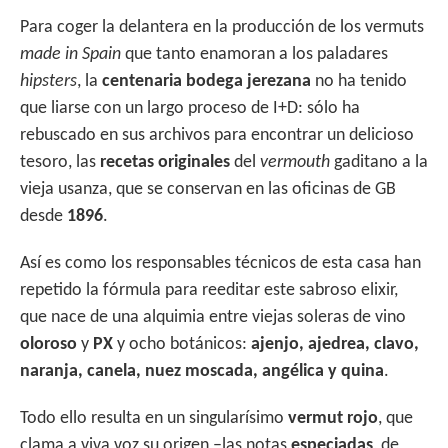
p
o
ti
Para coger la delantera en la producción de los vermuts
p
k
r
made in Spain
que tanto enamoran a los paladares
hipsters
, la
centenaria
bodega jerezana
no ha tenido
que liarse con un largo proceso de I+D: sólo ha
rebuscado en sus archivos para encontrar un delicioso
tesoro, las
recetas originales
del
vermouth
gaditano a la
vieja usanza, que se conservan en las oficinas de GB
desde
1896
.
Así es como los responsables técnicos de esta casa han
repetido la fórmula para reeditar este sabroso elixir,
que nace de una alquimia entre viejas soleras de vino
oloroso
y
PX
y ocho botánicos:
ajenjo, ajedrea, clavo,
naranja, canela, nuez moscada, angélica y quina
.
Todo ello resulta en un singularísimo
vermut rojo
, que
clama a viva voz su origen –las notas
especiadas
, de