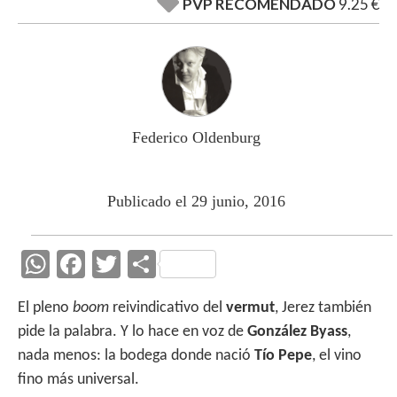
PVP RECOMENDADO
9.25 €
Federico Oldenburg
Publicado el 29 junio, 2016
W
F
T
C
h
ac
w
o
El pleno
boom
reivindicativo del
vermut
, Jerez también
at
e
itt
m
pide la palabra. Y lo hace en voz de
González Byass
,
s
b
er
p
nada menos: la bodega donde nació
Tío Pepe
, el vino
A
o
ar
fino más universal.