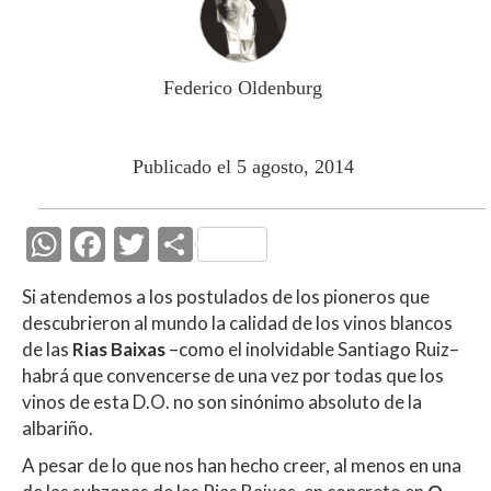
Federico Oldenburg
Publicado el 5 agosto, 2014
W
F
T
C
h
ac
w
o
Si atendemos a los postulados de los pioneros que
at
e
itt
m
descubrieron al mundo la calidad de los vinos blancos
s
b
er
p
de las
Rias Baixas
–como el inolvidable Santiago Ruiz–
A
o
ar
habrá que convencerse de una vez por todas que los
vinos de esta D.O. no son sinónimo absoluto de la
p
o
ti
albariño.
p
k
r
A pesar de lo que nos han hecho creer, al menos en una