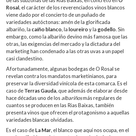
de las subzonas de las Rias Baixas, en concreto en
O
Rosal
, el carácter de los reverenciados vinos blancos
viene dado por el concierto de un puñado de
variedades autóctonas: amén de la glorificada
albariño, la
caíño
blanco
, la
loureiro
y la
godello
. Sin
embargo, como la albariño devino más famosa que las
otras, las exigencias del mercado y la dictadura del
marketing han condenado a las otras uvas a un papel
casi clandestino.
Afortunadamente, algunas bodegas de O Rosal se
revelan contra los mandatos marketinianos, para
preservar la diversidad vinícola de esta comarca. Es el
caso de
Terras Gauda
, que además de elaborar desde
hace décadas uno de los
albariños
más regulares de
cuantos se producen en las Rias Baixas, también
presenta vinos que ofrecen el protagonismo a aquellas
variedades blancas olvidadas.
Es el caso de
La Mar
, el blanco que aquí nos ocupa, en el