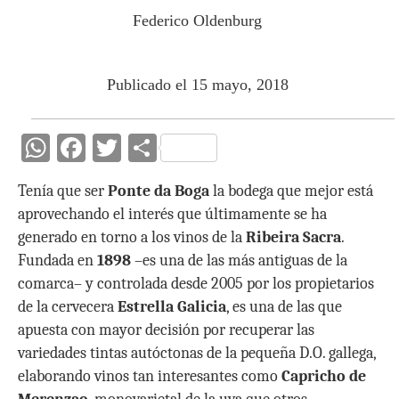
Federico Oldenburg
Publicado el 15 mayo, 2018
W
F
T
C
h
ac
w
o
Tenía que ser
Ponte da Boga
la bodega que mejor está
at
e
itt
m
aprovechando el interés que últimamente se ha
s
b
er
p
generado en torno a los vinos de la
Ribeira Sacra
.
A
o
ar
Fundada en
1898
–es una de las más antiguas de la
p
o
ti
comarca– y controlada desde 2005 por los propietarios
de la cervecera
Estrella Galicia
, es una de las que
p
k
r
apuesta con mayor decisión por recuperar las
variedades tintas autóctonas de la pequeña D.O. gallega,
elaborando vinos tan interesantes como
Capricho de