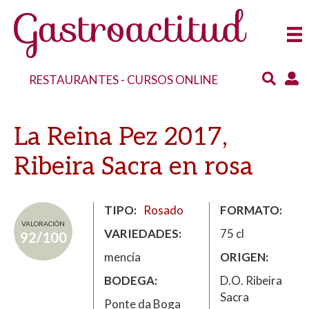
RESTAURANTES
-
CURSOS ONLINE
La Reina Pez 2017,
Ribeira Sacra en rosa
TIPO
Rosado
FORMATO
VALORACIÓN
VARIEDADES
75 cl
92/100
mencía
ORIGEN
BODEGA
D.O. Ribeira
Sacra
Ponte da Boga