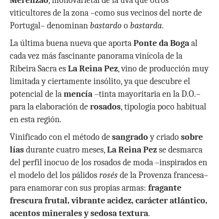
Merenzao
, monovarietal de la uva que otros
viticultores de la zona –como sus vecinos del norte de
Portugal– denominan
bastardo
o
bastarda
.
La última buena nueva que aporta
Ponte da Boga
al
cada vez más fascinante panorama vinícola de la
Ribeira Sacra es
La Reina Pez
, vino de producción muy
limitada y ciertamente insólito, ya que descubre el
potencial de la
mencía
–tinta mayoritaria en la D.O.–
para la elaboración de
rosados
, tipología poco habitual
en esta región.
Vinificado con el método de
sangrado
y criado
sobre
lías
durante cuatro meses,
La Reina Pez
se desmarca
del perfil inocuo de los rosados de moda –inspirados en
el modelo del los pálidos
rosés
de la Provenza francesa–
para enamorar con sus propias armas:
fragante
frescura frutal, vibrante acidez, carácter atlántico,
acentos minerales y sedosa textura
.