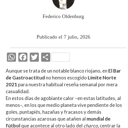
Federico Oldenburg
Publicado el 7 julio, 2026
W
F
T
C
h
ac
w
o
Aunque se trata de un notable blanco riojano, en
El Bar
at
e
itt
m
de Gastroactitud
no hemos escogido
Límite Norte
s
b
er
p
2021
para nuestra habitual reseña semanal por mera
A
o
ar
casualidad.
En estos días de agobiante calor –en estas latitudes, al
p
o
ti
menos–, en los que medio planeta vive pendiente de los
p
k
r
goles, puntapiés, hazañas y fracasos y demás
circunstancias azarosas que atañen al
mundial de
fútbol
que acontece al otro lado del
charco
, centrar la