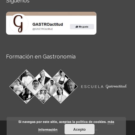
Síguenos
Formación en Gastronomía
Si navegas por este sitio, aceptas la política de cookies.
más
Acepto
información
Aviso legal
Condiciones de Uso