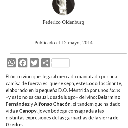
Federico Oldenburg
Publicado el 12 mayo, 2014
W
F
T
C
h
ac
w
o
El único vino que llega al mercado maniatado por una
at
e
itt
m
camisa de fuerza es, que se sepa, este
Loco
fascinante,
s
b
er
p
elaborado en la pequeña D.O. Méntrida por unos
locos
A
o
ar
–y esto no es casual, desde luego– del vino:
Belarmino
Fernández
y
Alfonso Chacón
, el tandem que ha dado
p
o
ti
vida a
Canopy
, joven bodega consagrada a las
p
k
r
distintas expresiones de las garnachas de la
sierra de
Gredos
.