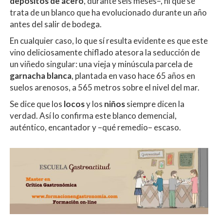
depósitos de acero
, durante seis meses–, ni que se
trata de un blanco que ha evolucionado durante un año
antes del salir de bodega.
En cualquier caso, lo que sí resulta evidente es que este
vino deliciosamente chiflado atesora la seducción de
un viñedo singular: una vieja y minúscula parcela de
garnacha blanca
, plantada en vaso hace 65 años en
suelos arenosos, a 565 metros sobre el nivel del mar.
Se dice que los
locos
y los
niños
siempre dicen la
verdad. Así lo confirma este blanco demencial,
auténtico, encantador y –qué remedio– escaso.