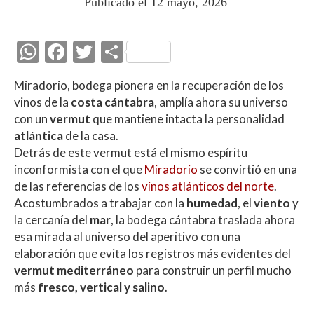
Publicado el 12 mayo, 2026
W
F
T
C
h
ac
w
o
Miradorio, bodega pionera en la recuperación de los
at
e
itt
m
vinos de la
costa cántabra
, amplía ahora su universo
s
b
er
p
con un
vermut
que mantiene intacta la personalidad
A
o
ar
atlántica
de la casa.
Detrás de este vermut está el mismo espíritu
p
o
ti
inconformista con el que
Miradorio
se convirtió en una
p
k
r
de las referencias de los
vinos atlánticos del norte
.
Acostumbrados a trabajar con la
humedad
, el
viento
y
la cercanía del
mar
, la bodega cántabra traslada ahora
esa mirada al universo del aperitivo con una
elaboración que evita los registros más evidentes del
vermut mediterráneo
para construir un perfil mucho
más
fresco, vertical y salino
.