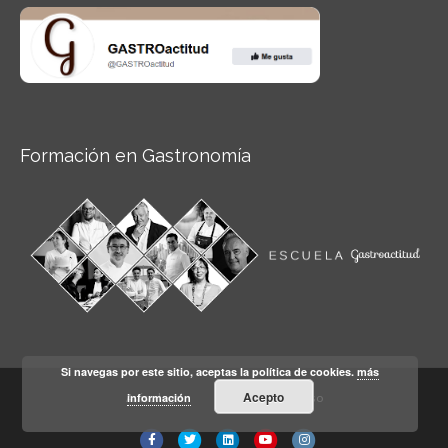
Formación en Gastronomía
Si navegas por este sitio, aceptas la política de cookies.
más
Acepto
información
Aviso legal
Condiciones de Uso
Facebook
Twitter
Linkedin
Youtube
Instagram