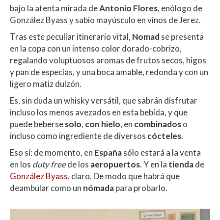
bajo la atenta mirada de
Antonio Flores
, enólogo de
González Byass y sabio mayúsculo en vinos de Jerez.
Tras este peculiar itinerario vital,
Nomad
se presenta
en la copa con un intenso color dorado-cobrizo,
regalando voluptuosos aromas de frutos secos, higos
y pan de especias, y una boca amable, redonda y con un
ligero matiz dulzón.
Es, sin duda un whisky versátil, que sabrán disfrutar
incluso los menos avezados en esta bebida, y que
puede beberse
solo
,
con hielo
, en
combinados
o
incluso como ingrediente de diversos
cócteles
.
Eso sí: de momento, en
España
sólo estará a la venta
en los
duty free
de los
aeropuertos
. Y en la
tienda
de
González Byass
, claro. De modo que habrá que
deambular como un
nómada
para probarlo.