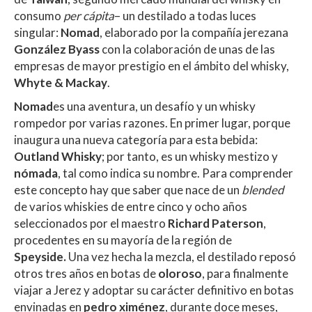
s
b
er
p
consumo
per cápita
– un destilado a todas luces
A
o
ar
singular:
Nomad
, elaborado por la compañía jerezana
González Byass
con la colaboración de unas de las
p
o
ti
empresas de mayor prestigio en el ámbito del whisky,
p
k
r
Whyte & Mackay
.
Nomad
es una aventura, un desafío y un whisky
rompedor por varias razones. En primer lugar, porque
inaugura una nueva categoría para esta bebida:
Outland Whisky
; por tanto, es un whisky mestizo y
nómada
, tal como indica su nombre. Para comprender
este concepto hay que saber que nace de un
blended
de varios whiskies de entre cinco y ocho años
seleccionados por el maestro
Richard Paterson
,
procedentes en su mayoría de la región de
Speyside.
Una vez hecha la mezcla, el destilado reposó
otros tres años en botas de
oloroso
, para finalmente
viajar a Jerez y adoptar su carácter definitivo en botas
envinadas en
pedro ximénez
, durante doce meses,