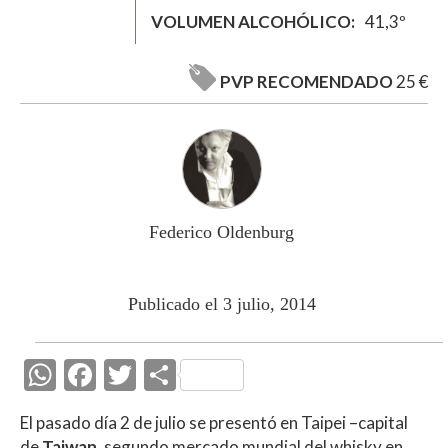
VOLUMEN ALCOHÓLICO
41,3º
PVP RECOMENDADO
25 €
Federico Oldenburg
Publicado el 3 julio, 2014
W
F
T
C
h
ac
w
o
El pasado día 2 de julio se presentó en Taipei –capital
at
e
itt
m
de
Taiwan
, segundo mercado mundial del whisky en