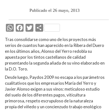
Publicado el 26 mayo, 2013
W
F
T
C
h
ac
w
o
Tras consolidarse como uno de los proyectos más
at
e
itt
m
serios de cuantos han aparecido en la Ribera del Duero
s
b
er
p
en los últimos años, Alonso del Yerro redobla su
A
o
ar
apuesta por los tintos castellanos de calidad
presentando la segunda añada de su vino elaborado en
p
o
ti
la D.O. Toro.
p
k
r
Desde luego, Paydos 2009 no escapa a los parámetros
cualitativos que los empresarios María del Yerro y
Javier Alonso exigen a sus vinos: meticuloso estudio
del suelo de los diferentes pagos, viticultura
primorosa, respeto escrupuloso de la naturaleza
propia del viñedo y un concienzudo trabajo enológico