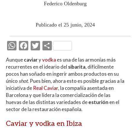
Federico Oldenburg
Publicado el 25 junio, 2024
W
F
T
C
h
ac
w
o
Aunque
caviar
y
vodka
es una de las armonías más
at
e
itt
m
recurrentes en el ideario del
sibarita
, difícilmente
s
b
er
p
pocos han soñado en ingerir ambos productos en su
A
o
ar
único
shot
. Pues bien, ahora esto es posible gracias a la
iniciativa de
Real Caviar
, la compañía asentada en
p
o
ti
Barcelona y que lidera la comercialización de las
p
k
r
huevas de las distintas variedades de
esturión
en el
sector de la restauración española.
Caviar y vodka en Ibiza