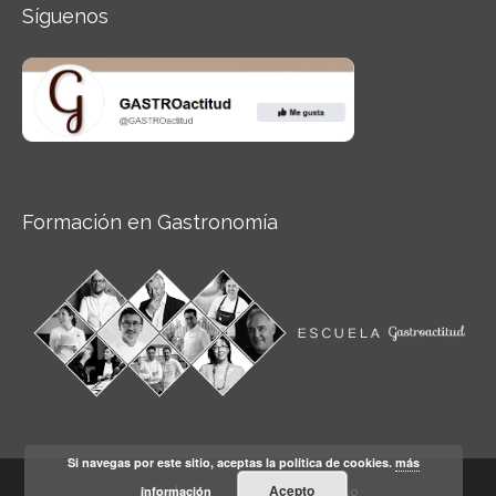
Síguenos
Formación en Gastronomía
Si navegas por este sitio, aceptas la política de cookies.
más
Acepto
información
Aviso legal
Condiciones de Uso