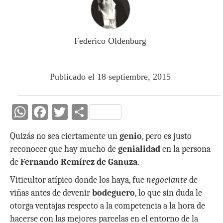
Federico Oldenburg
Publicado el 18 septiembre, 2015
W
F
T
C
h
ac
w
o
Quizás no sea ciertamente un
genio
, pero es justo
at
e
itt
m
reconocer que hay mucho de
genialidad
en la persona
s
b
er
p
de
Fernando Remírez de Ganuza
.
A
o
ar
Viticultor atípico donde los haya, fue
negociante
de
p
o
ti
viñas antes de devenir
bodeguero
, lo que sin duda le
p
k
r
otorga ventajas respecto a la competencia a la hora de
hacerse con las mejores parcelas en el entorno de la