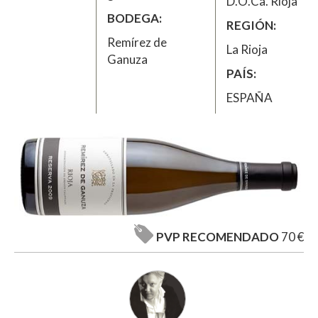
D.O.Ca. Rioja
BODEGA
REGIÓN
Remírez de
La Rioja
Ganuza
PAÍS
ESPAÑA
PVP RECOMENDADO
70 €