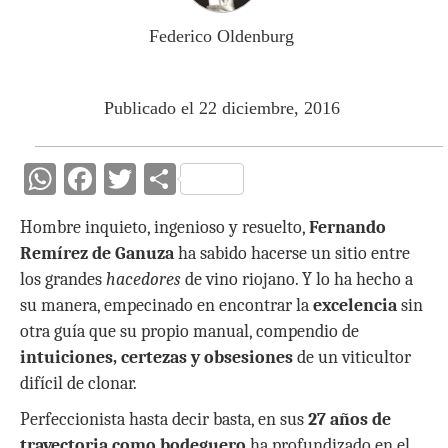
Federico Oldenburg
Publicado el 22 diciembre, 2016
W
F
T
C
h
ac
w
o
Hombre inquieto, ingenioso y resuelto,
Fernando
at
e
itt
m
Remírez de Ganuza
ha sabido hacerse un sitio entre
s
b
er
p
los grandes
hacedores
de vino riojano. Y lo ha hecho a
A
o
ar
su manera, empecinado en encontrar la
excelencia
sin
p
o
ti
otra guía que su propio manual, compendio de
intuiciones, certezas y obsesiones
de un viticultor
p
k
r
difícil de clonar.
Perfeccionista hasta decir basta, en sus
27 años de
trayectoria como bodeguero
ha profundizado en el