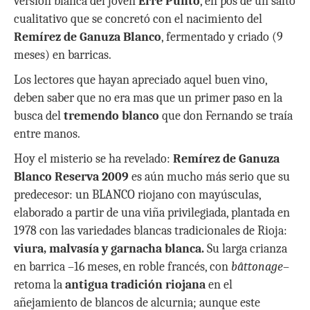
versión blanca del joven
Erre Punto
, en pos de un salto
cualitativo que se concretó con el nacimiento del
Remírez de Ganuza Blanco
, fermentado y criado (9
meses) en barricas.
Los lectores que hayan apreciado aquel buen vino,
deben saber que no era mas que un primer paso en la
busca del
tremendo blanco
que don Fernando se traía
entre manos.
Hoy el misterio se ha revelado:
Remírez de Ganuza
Blanco Reserva 2009
es aún mucho más serio que su
predecesor: un BLANCO riojano con mayúsculas,
elaborado a partir de una viña privilegiada, plantada en
1978 con las variedades blancas tradicionales de Rioja:
viura, malvasía y garnacha blanca.
Su larga crianza
en barrica –16 meses, en roble francés, con
bâttonage
–
retoma la
antigua tradición riojana
en el
añejamiento de blancos de alcurnia; aunque este