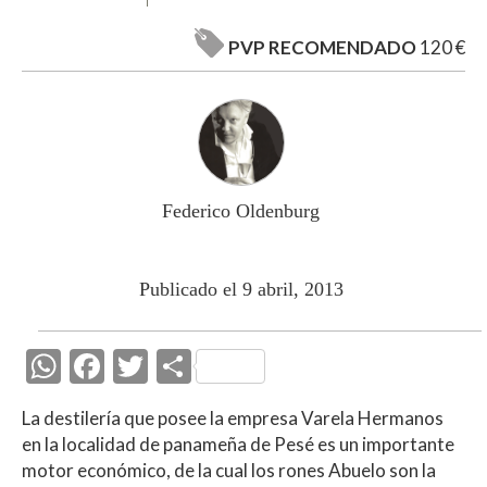
PVP RECOMENDADO
120 €
Federico Oldenburg
Publicado el 9 abril, 2013
W
F
T
C
h
ac
w
o
La destilería que posee la empresa Varela Hermanos
at
e
itt
m
en la localidad de panameña de Pesé es un importante
s
b
er
p
motor económico, de la cual los rones Abuelo son la