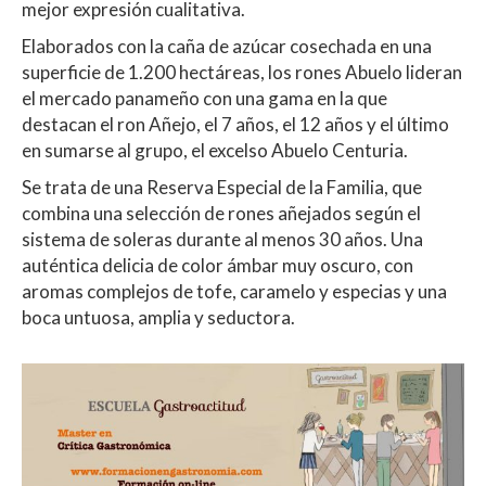
A
o
ar
mejor expresión cualitativa.
p
o
ti
Elaborados con la caña de azúcar cosechada en una
superficie de 1.200 hectáreas, los rones Abuelo lideran
p
k
r
el mercado panameño con una gama en la que
destacan el ron Añejo, el 7 años, el 12 años y el último
en sumarse al grupo, el excelso Abuelo Centuria.
Se trata de una Reserva Especial de la Familia, que
combina una selección de rones añejados según el
sistema de soleras durante al menos 30 años. Una
auténtica delicia de color ámbar muy oscuro, con
aromas complejos de tofe, caramelo y especias y una
boca untuosa, amplia y seductora.