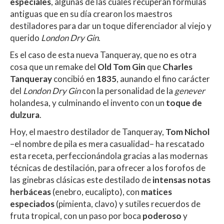
A
o
ar
especiales
, algunas de las cuales recuperan fórmulas
antiguas que en su día crearon los maestros
p
o
ti
destiladores para dar un toque diferenciador al viejo y
p
k
r
querido
London Dry Gin
.
Es el caso de esta nueva Tanqueray, que no es otra
cosa que un remake del
Old Tom Gin
que
Charles
Tanqueray
concibió en
1835
, aunando el fino carácter
del
London Dry Gin
con la personalidad de la
genever
holandesa, y culminando el invento con un
toque de
dulzura
.
Hoy, el maestro destilador de Tanqueray,
Tom Nichol
–el nombre de pila es mera casualidad– ha rescatado
esta receta, perfeccionándola gracias a las modernas
técnicas de destilación, para ofrecer a los forofos de
las ginebras clásicas este destilado de
intensas notas
herbáceas
(enebro, eucalipto), con
matices
especiados
(pimienta, clavo) y sutiles recuerdos de
fruta tropical, con un paso por boca
poderoso
y