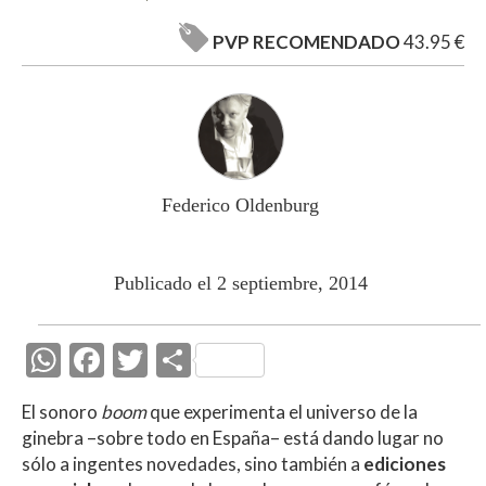
PVP RECOMENDADO
43.95 €
Federico Oldenburg
Publicado el 2 septiembre, 2014
W
F
T
C
h
ac
w
o
El sonoro
boom
que experimenta el universo de la
at
e
itt
m
ginebra –sobre todo en España– está dando lugar no
s
b
er
p
sólo a ingentes novedades, sino también a
ediciones