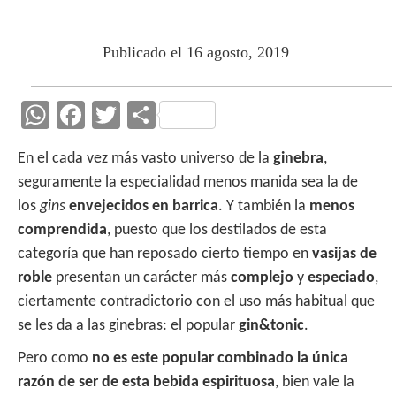
Publicado el 16 agosto, 2019
W
F
T
C
h
ac
w
o
En el cada vez más vasto universo de la
ginebra
,
at
e
itt
m
seguramente la especialidad menos manida sea la de
s
b
er
p
los
gins
envejecidos en barrica
. Y también la
menos
A
o
ar
comprendida
, puesto que los destilados de esta
p
o
ti
categoría que han reposado cierto tiempo en
vasijas de
p
k
r
roble
presentan un carácter más
complejo
y
especiado
,
ciertamente contradictorio con el uso más habitual que
se les da a las ginebras: el popular
gin&tonic
.
Pero como
no es este popular combinado la única
razón de ser de esta bebida espirituosa
, bien vale la