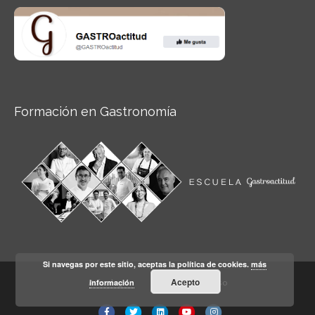
Formación en Gastronomía
Si navegas por este sitio, aceptas la política de cookies.
más
Acepto
información
Aviso legal
Condiciones de Uso
Facebook
Twitter
Linkedin
Youtube
Instagram