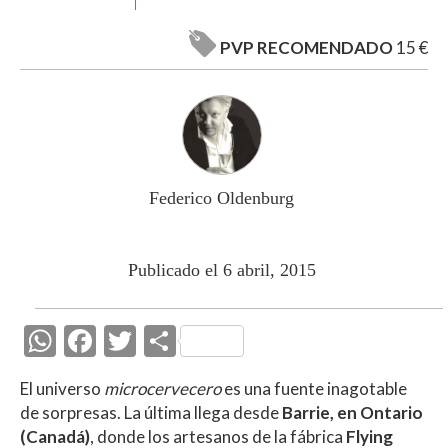
PVP RECOMENDADO
15 €
Federico Oldenburg
Publicado el 6 abril, 2015
W
F
T
C
h
ac
w
o
El universo
microcervecero
es una fuente inagotable
at
e
itt
m
de sorpresas. La última llega desde
Barrie, en Ontario
s
b
er
p
(Canadá)
, donde los artesanos de la fábrica
Flying