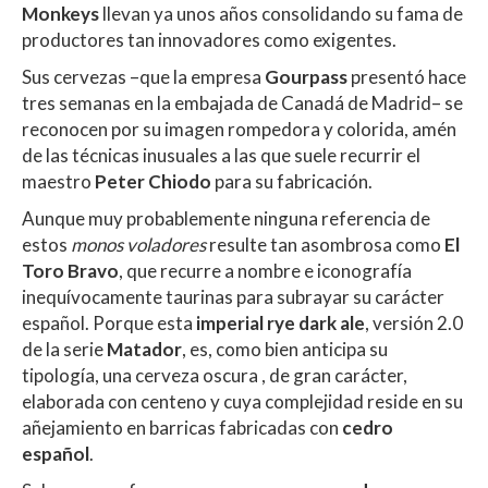
A
o
ar
Monkeys
llevan ya unos años consolidando su fama de
productores tan innovadores como exigentes.
p
o
ti
Sus cervezas –que la empresa
Gourpass
presentó hace
p
k
r
tres semanas en la embajada de Canadá de Madrid– se
reconocen por su imagen rompedora y colorida, amén
de las técnicas inusuales a las que suele recurrir el
maestro
Peter Chiodo
para su fabricación.
Aunque muy probablemente ninguna referencia de
estos
monos voladores
resulte tan asombrosa como
El
Toro Bravo
, que recurre a nombre e iconografía
inequívocamente taurinas para subrayar su carácter
español. Porque esta
imperial rye dark ale
, versión 2.0
de la serie
Matador
, es, como bien anticipa su
tipología, una cerveza oscura , de gran carácter,
elaborada con centeno y cuya complejidad reside en su
añejamiento en barricas fabricadas con
cedro
español
.