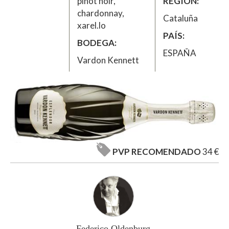
pinot noir,
REGIÓN
chardonnay,
Cataluña
xarel.lo
PAÍS
BODEGA
ESPAÑA
Vardon Kennett
PVP RECOMENDADO
34 €
Federico Oldenburg