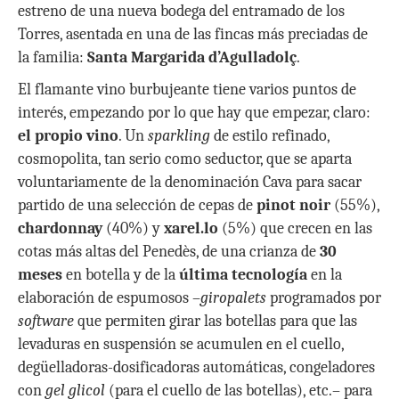
estreno de una nueva bodega del entramado de los
Torres, asentada en una de las fincas más preciadas de
la familia:
Santa Margarida d’Agulladolç
.
El flamante vino burbujeante tiene varios puntos de
interés, empezando por lo que hay que empezar, claro:
el propio vino
. Un
sparkling
de estilo refinado,
cosmopolita, tan serio como seductor, que se aparta
voluntariamente de la denominación Cava para sacar
partido de una selección de cepas de
pinot noir
(55%),
chardonnay
(40%) y
xarel.lo
(5%) que crecen en las
cotas más altas del Penedès, de una crianza de
30
meses
en botella y de la
última tecnología
en la
elaboración de espumosos –
giropalets
programados por
software
que permiten girar las botellas para que las
levaduras en suspensión se acumulen en el cuello,
degüelladoras-dosificadoras automáticas, congeladores
con
gel glicol
(para el cuello de las botellas), etc.– para