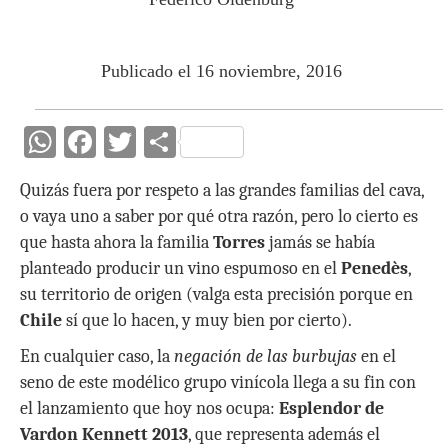
Publicado el 16 noviembre, 2016
W
F
T
C
h
ac
w
o
Quizás fuera por respeto a las grandes familias del cava,
at
e
itt
m
o vaya uno a saber por qué otra razón, pero lo cierto es
s
b
er
p
que hasta ahora la familia
Torres
jamás se había
A
o
ar
planteado producir un vino espumoso en el
Penedès
,
p
o
ti
su territorio de origen (valga esta precisión porque en
Chile
sí que lo hacen, y muy bien por cierto).
p
k
r
En cualquier caso, la
negación de las burbujas
en el
seno de este modélico grupo vinícola llega a su fin con
el lanzamiento que hoy nos ocupa:
Esplendor de
Vardon Kennett 2013
, que representa además el