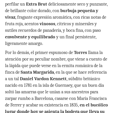
perfilar un
Extra Brut
deliciosamente seco y punzante,
de brillante color dorado, con
burbuja pequeña y
vivaz
, fragante expresión aromática, con ricas notas de
fruta roja, acentos
vinosos
, cítricos y minerales y
sutiles recuerdos de panadería, y boca fina, con paso
envolvente y equilibrado
y un final persistente,
ligeramente amargo.
Por lo demás, el primer espumoso de
Torres
llama la
atención por su peculiar nombre, que viene a cuento de
la lápida que puede verse en la ermita románica de la
finca de
Santa Margarida
, en la que se hace referencia
a un tal
Daniel Vardon Kennett
, súbdito británico
nacido en 1781 en la isla de Guernsey, que un buen día
soltó las amarras que le unían a sus ancestros para
zarpar rumbo a Barcelona, casarse con María Francisca
de Ferrer y acabar su existencia en 1835,
en el bucólico
lugar donde hoy se asienta la bodega que lleva su