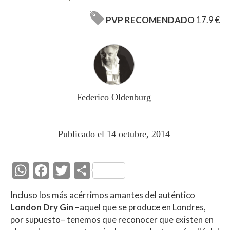
PVP RECOMENDADO
17.9 €
Federico Oldenburg
Publicado el 14 octubre, 2014
W
F
T
C
h
ac
w
o
Incluso los más acérrimos amantes del auténtico
at
e
itt
m
London Dry Gin
–aquel que se produce en Londres,
s
b
er
p
por supuesto– tenemos que reconocer que existen en