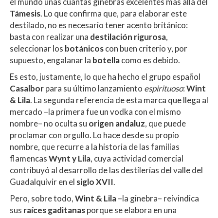
A
o
ar
el mundo unas cuantas ginebras excelentes más allá del
Támesis
. Lo que confirma que, para elaborar este
p
o
ti
destilado, no es necesario tener acento británico:
p
k
r
basta con realizar una
destilación rigurosa
,
seleccionar los
botánicos
con buen criterio y, por
supuesto, engalanar la
botella
como es debido.
Es esto, justamente, lo que ha hecho el grupo español
Casalbor
para su último lanzamiento
espirituoso
:
Wint
& Lila
. La segunda referencia de esta marca que llega al
mercado –la primera fue un vodka con el mismo
nombre– no oculta su
origen andaluz
, que puede
proclamar con orgullo. Lo hace desde su propio
nombre, que recurre a la historia de las familias
flamencas
Wynt y Lila
, cuya actividad comercial
contribuyó al desarrollo de las destilerías del valle del
Guadalquivir en el
siglo XVII
.
Pero, sobre todo,
Wint & Lila
–la ginebra– reivindica
sus
raíces gaditanas
porque se elabora en una