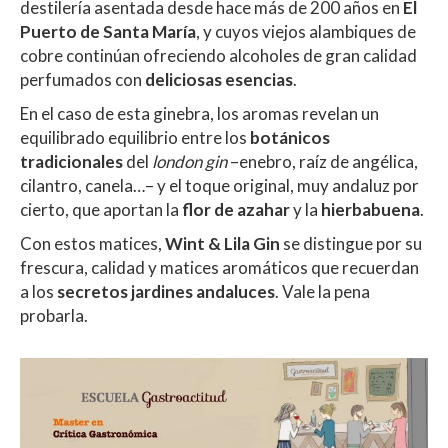
destilería asentada desde hace más de 200 años en
El
Puerto de Santa María
, y cuyos viejos alambiques de
cobre continúan ofreciendo alcoholes de gran calidad
perfumados con
deliciosas esencias
.
En el caso de esta ginebra, los aromas revelan un
equilibrado equilibrio entre los
botánicos
tradicionales
del
london gin
–enebro, raíz de angélica,
cilantro, canela…– y el toque original, muy andaluz por
cierto, que aportan la
flor de azahar
y la
hierbabuena
.
Con estos matices,
Wint & Lila Gin
se distingue por su
frescura, calidad y matices aromáticos que recuerdan
a los
secretos jardines andaluces
. Vale la pena
probarla.