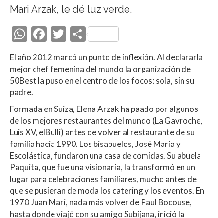
Mari Arzak, le dé luz verde.
W
F
T
C
h
ac
w
o
El año 2012 marcó un punto de inflexión. Al declararla
at
e
itt
m
mejor chef femenina del mundo la organización de
s
b
er
p
50Best la puso en el centro de los focos: sola, sin su
A
o
ar
padre.
p
o
ti
Formada en Suiza, Elena Arzak ha paado por algunos
de los mejores restaurantes del mundo (La Gavroche,
p
k
r
Luis XV, elBulli) antes de volver al restaurante de su
familia hacia 1990. Los bisabuelos, José María y
Escolástica, fundaron una casa de comidas. Su abuela
Paquita, que fue una visionaria, la transformó en un
lugar para celebraciones familiares, mucho antes de
que se pusieran de moda los catering y los eventos. En
1970 Juan Mari, nada más volver de Paul Bocouse,
hasta donde viajó con su amigo Subijana, inició la