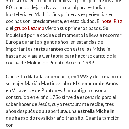
Su historia en la cocina empieza a principios de los años
at
e
itt
m
80, cuando deja su Navarra natal para estudiar
s
b
er
p
hostelería en Madrid. Sus primeras experiencias en
A
o
ar
cocinas son, precisamente, en esta ciudad. El
hotel Ritz
o el
grupo Lezama
vieron sus primeros pasos. Su
p
o
ti
inquietud por la cocina del momento le lleva a recorrer
p
k
r
Europa durante algunos años, en estancias de
importantes
restaurantes
con estrellas Michelin,
hasta que viaja a Cantabria para hacerse cargo de la
cocina de Molino de Puente Arce en 1989.
Con esta dilatada experiencia, en 1993 y de la mano de
su mujer Marián Martínez, abre
El Cenador de Amós
en Villaverde de Pontones. Una antigua casona
construida en el año 1756 sirve de escenario para el
saber hacer de Jesús, cuyo restaurante recibe, tres
años después de su apertura, una
estrella Michelin
que ha sabido revalidar año tras año. Cuanta también
con