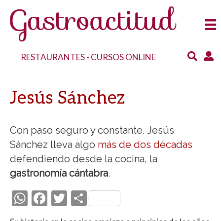
RESTAURANTES
-
CURSOS ONLINE
Jesús Sánchez
Con paso seguro y constante, Jesús
Sánchez lleva algo
más de dos décadas
defendiendo desde la cocina, la
gastronomía cántabra
.
W
F
T
C
h
ac
w
o