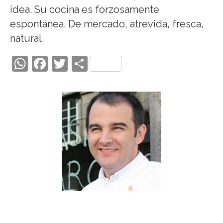
idea. Su cocina es forzosamente
espontánea. De mercado, atrevida, fresca,
natural.
W
F
T
C
h
ac
w
o
at
e
itt
m
s
b
er
p
A
o
ar
p
o
ti
p
k
r