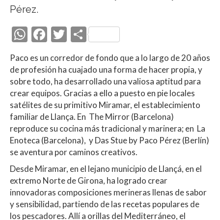
Pérez.
W
F
T
C
h
ac
w
o
Paco es un corredor de fondo que a lo largo de 20 años
at
e
itt
m
de profesión ha cuajado una forma de hacer propia, y
s
b
er
p
sobre todo, ha desarrollado una valiosa aptitud para
A
o
ar
crear equipos. Gracias a ello a puesto en pie locales
satélites de su primitivo Miramar, el establecimiento
p
o
ti
familiar de Llança. En The Mirror (Barcelona)
p
k
r
reproduce su cocina más tradicional y marinera; en La
Enoteca (Barcelona), y Das Stue by Paco Pérez (Berlín)
se aventura por caminos creativos.
Desde Miramar, en el lejano municipio de Llançá, en el
extremo Norte de Girona, ha logrado crear
innovadoras composiciones merineras llenas de sabor
y sensibilidad, partiendo de las recetas populares de
los pescadores. Allí a orillas del Mediterráneo, el