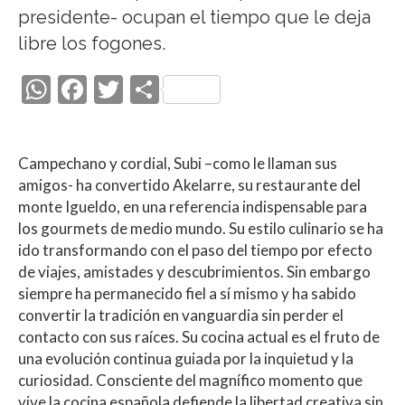
presidente- ocupan el tiempo que le deja
libre los fogones.
W
F
T
C
h
ac
w
o
at
e
itt
m
Campechano y cordial, Subi –como le llaman sus
s
b
er
p
amigos- ha convertido Akelarre, su restaurante del
A
o
ar
monte Igueldo, en una referencia indispensable para
p
o
ti
los gourmets de medio mundo. Su estilo culinario se ha
ido transformando con el paso del tiempo por efecto
p
k
r
de viajes, amistades y descubrimientos. Sin embargo
siempre ha permanecido fiel a sí mismo y ha sabido
convertir la tradición en vanguardia sin perder el
contacto con sus raíces. Su cocina actual es el fruto de
una evolución continua guiada por la inquietud y la
curiosidad. Consciente del magnífico momento que
vive la cocina española defiende la libertad creativa sin