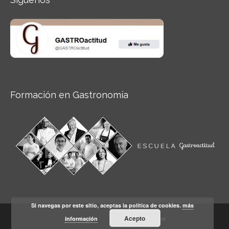
Formación en Gastronomía
Si navegas por este sitio, aceptas la política de cookies.
más
Acepto
información
Aviso legal
Condiciones de Uso