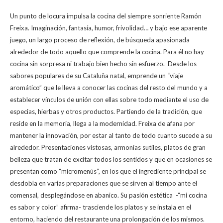
h
ac
w
o
Un punto de locura impulsa la cocina del siempre sonriente Ramón
at
e
itt
m
Freixa. Imaginación, fantasía, humor, frivolidad… y bajo ese aparente
s
b
er
p
juego, un largo proceso de reflexión, de búsqueda apasionada
A
o
ar
alrededor de todo aquello que comprende la cocina. Para él no hay
cocina sin sorpresa ni trabajo bien hecho sin esfuerzo.
Desde los
p
o
ti
sabores populares de su Cataluña natal, emprende un “viaje
p
k
r
aromático” que le lleva a conocer las cocinas del resto del mundo y a
establecer vínculos de unión con ellas sobre todo mediante el uso de
especias, hierbas y otros productos. Partiendo de la tradición, que
reside en la memoria, llega a la modernidad. Freixa de afana por
mantener la innovación, por estar al tanto de todo cuanto sucede a su
alrededor. Presentaciones vistosas, armonías sutiles, platos de gran
belleza que tratan de excitar todos los sentidos y que en ocasiones se
presentan como “micromenús”, en los que el ingrediente principal se
desdobla en varias preparaciones que se sirven al tiempo ante el
comensal, desplegándose en abanico.
Su pasión estética -“mi cocina
es sabor y color” afirma- trasciende los platos y se instala en el
entorno, haciendo del restaurante una prolongación de los mismos.