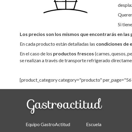
p
o
ti
despla
p
k
r
Querem
Si tien
Los precios son los mismos que encontrarás en las 
En cada producto están detalladas las
condiciones de e
En el caso de los
productos frescos
(carnes, quesos, p
se realizan a través de transporte refrigerado directame
[product_category category="producto" per_page="56
Equipo GastroActitud
Escuela