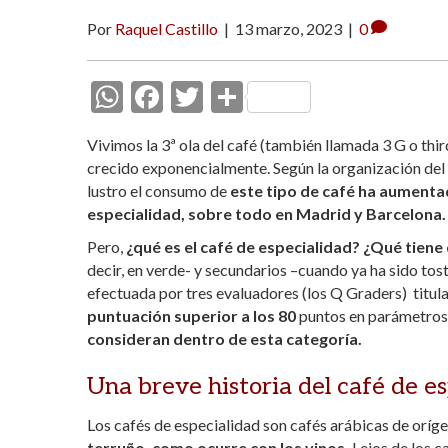
Por
Raquel Castillo
|
13 marzo, 2023
|
0
W
F
T
C
h
ac
w
o
Vivimos la 3ª ola del café (también llamada 3 G o thir
at
e
itt
m
crecido exponencialmente.
Según la organización del
s
b
er
p
lustro el consumo de
este tipo de café ha aument
especialidad, sobre todo en Madrid y Barcelona.
A
o
ar
Pero,
p
¿qué es el café de especialidad? ¿Qué tiene
o
ti
decir, en verde- y secundarios –cuando ya ha sido tos
p
k
r
efectuada por tres evaluadores (los Q Graders) titula
puntuación superior a los 80
puntos en parámetros 
consideran dentro de esta categoría.
Una breve historia del café de e
Los cafés de especialidad son cafés arábicas de oríge
terruño, como ocurre con los vinos.
Lejos de los c