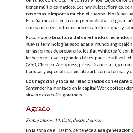
tienen múltiples matices. Los hay dulces, florales, con
cosechas e importa mucho el tueste.
No tienen na
España, mezclas en las que predominaba –el gusto aún 
quemándolo y contaminando el café de aromas y sabo
Poco a poco
la cultura del café ha ido creciendo
, 
nuevas terminologías asociadas al mundo anglosajón (en
en las formas de prepararlo, los flat White (café con le
leche en taza-vaso grande, dulces, pues se utiliza lec
(V60, Chemex, Aeropress, prensa francesa…), y un nuev
baristas y especialistas en latte art, con su formas y 
Los negocios y locales relacionados con el café 
Santander ha montado en la capital Work coffees dent
sirven estos cafés gourmets.
Agrado
Embajadores, 14. Café, desde 2 euros
En la zona de el Rastro, pertenece a
esa generación 