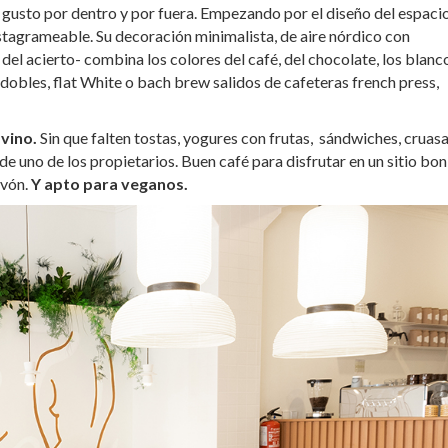
a gusto por dentro y por fuera. Empezando por el diseño del espacio
stagrameable. Su decoración minimalista, de aire nórdico con
el acierto- combina los colores del café, del chocolate, los blanc
, dobles, flat White o bach brew salidos de cafeteras french press,
 vino.
Sin que falten tostas, yogures con frutas, sándwiches, cruas
de uno de los propietarios. Buen café para disfrutar en un sitio bon
avón.
Y apto para veganos.