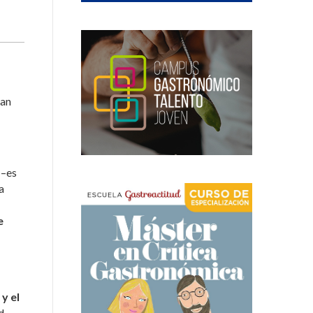
han
 –es
a
e
y el
d