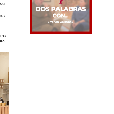
, un
os y
anes
ito,