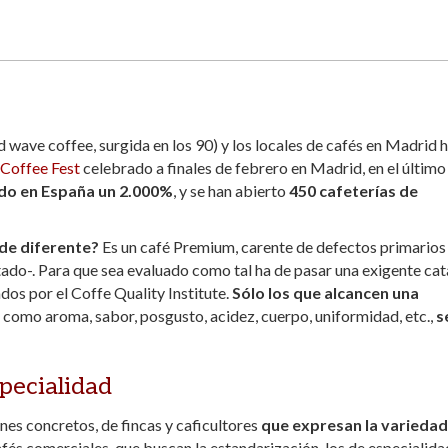
d wave coffee, surgida en los 90) y los locales de cafés en Madrid 
Coffee Fest
celebrado a finales de febrero en Madrid, en el último
ado en España un 2.000%
, y se han abierto
450 cafeterías de
 de diferente?
Es un café Premium, carente de defectos primarios
tado-. Para que sea evaluado como tal ha de pasar una exigente cat
dos por el Coffe Quality Institute.
Sólo los que alcancen una
como aroma, sabor, posgusto, acidez, cuerpo, uniformidad, etc.,
s
specialidad
nes concretos, de fincas y caficultores
que expresan la variedad 
afés comerciales, que buscan la estandarización, los de especialida