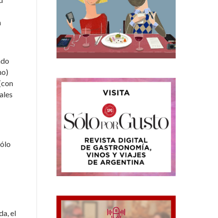
n
ado
no)
 (con
ales
sólo
a, el