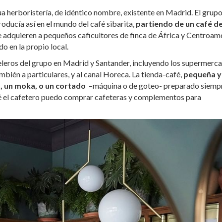
a herboristería, de idéntico nombre, existente en Madrid. El grup
oducía así en el mundo del café sibarita,
partiendo de un café d
e adquieren a pequeños caficultores de finca de África y Centroamé
o en la propio local.
teleros del grupo en Madrid y Santander, incluyendo los supermerc
ambién a particulares, y al canal Horeca. La tienda-café,
pequeña y
, un moka, o un cortado
–máquina o de goteo- preparado siemp
afé el cafetero puedo comprar cafeteras y complementos para