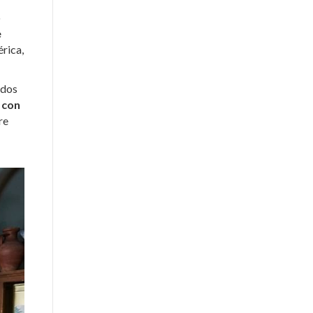
o
e
rica,
ados
 con
re