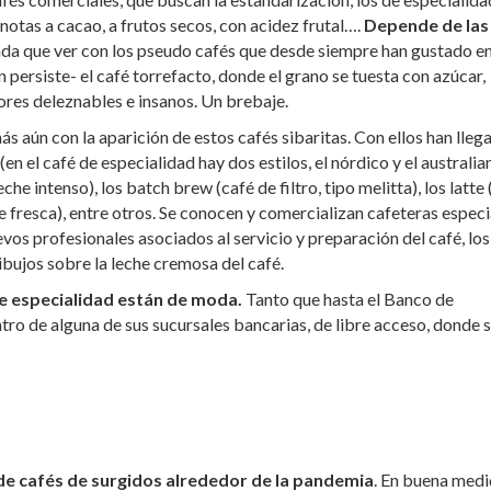
 notas a cacao, a frutos secos, con acidez frutal….
Depende de las
da que ver con los pseudo cafés que desde siempre han gustado e
persiste- el café torrefacto, donde el grano se tuesta con azúcar,
res deleznables e insanos. Un brebaje.
más aún con la aparición de estos cafés sibaritas. Con ellos han lleg
 el café de especialidad hay dos estilos, el nórdico y el australia
che intenso), los batch brew (café de filtro, tipo melitta), los latte
he fresca), entre otros. Se conocen y comercializan cafeteras especi
os profesionales asociados al servicio y preparación del café, los
dibujos sobre la leche cremosa del café.
de especialidad están de moda.
Tanto que hasta el Banco de
ro de alguna de sus sucursales bancarias, de libre acceso, donde 
de cafés de surgidos alrededor de la pandemia
. En buena medid