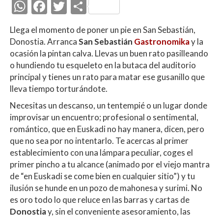
W
F
T
C
h
ac
w
o
Llega el momento de poner un pie en San Sebastián,
at
e
itt
m
Donostia. Arranca
San Sebastián
Gastronomika
y la
s
b
er
p
ocasión la pintan calva. Llevas un buen rato pasilleando
A
o
ar
o hundiendo tu esqueleto en la butaca del auditorio
principal y tienes un rato para matar ese gusanillo que
p
o
ti
lleva tiempo torturándote.
p
k
r
Necesitas un descanso, un tentempié o un lugar donde
improvisar un encuentro; profesional o sentimental,
romántico, que en Euskadi no hay manera, dicen, pero
que no sea por no intentarlo. Te acercas al primer
establecimiento con una lámpara peculiar, coges el
primer pincho a tu alcance (animado por el viejo mantra
de “en Euskadi se come bien en cualquier sitio”) y tu
ilusión se hunde en un pozo de mahonesa y surimi. No
es oro todo lo que reluce en las barras y cartas de
Donostia
y, sin el conveniente asesoramiento, las