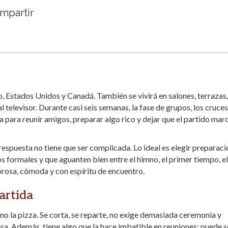
ompartir
, Estados Unidos y Canadá. También se vivirá en salones, terrazas,
 televisor. Durante casi seis semanas, la fase de grupos, los cruce
ta para reunir amigos, preparar algo rico y dejar que el partido mar
espuesta no tiene que ser complicada. Lo ideal es elegir preparac
os formales y que aguanten bien entre el himno, el primer tiempo, el
brosa, cómoda y con espíritu de encuentro.
partida
o la pizza. Se corta, se reparte, no exige demasiada ceremonia y
a. Además, tiene algo que la hace imbatible en reuniones: puede s