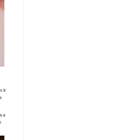
n ir
a
a a
e