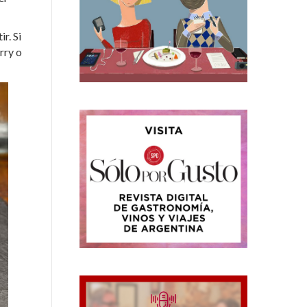
r. Si
rry o