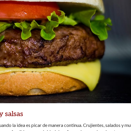
y salsas
ando la idea es picar de manera continua. Crujientes, salados y m