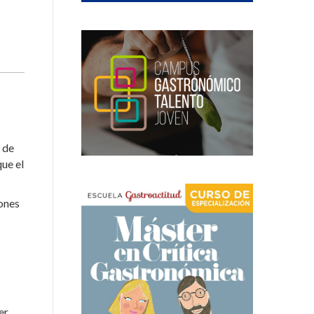
s de
que el
iones
er