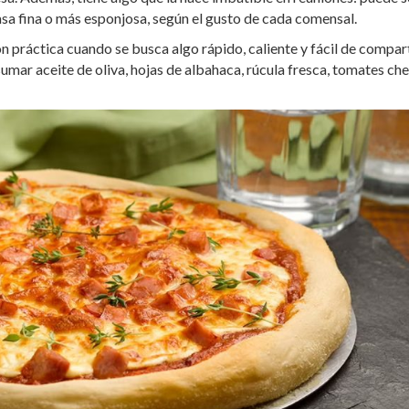
asa fina o más esponjosa, según el gusto de cada comensal.
n práctica cuando se busca algo rápido, caliente y fácil de comparti
mar aceite de oliva, hojas de albahaca, rúcula fresca, tomates che