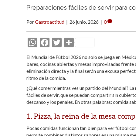
Preparaciones fáciles de servir para c
Por
Gastroactitud
|
26 junio, 2026
|
0
W
F
T
C
h
ac
w
o
El Mundial de Fútbol 2026 no solo se juega en México
at
e
itt
m
bares, cocinas abiertas y mesas improvisadas frente al
s
b
er
p
eliminación directa y la final serán una excusa perfec
ritmo de la comida.
A
o
ar
¿Qué comer mientras ves un partido del Mundial? La r
p
o
ti
fáciles de servir, que se puedan compartir sin cubiert
p
k
r
descanso y los penales. En otras palabras: comida sa
1. Pizza, la reina de la mesa com
Pocas comidas funcionan tan bien para ver fútbol com
permite combinar distintos sabores en una misma mes