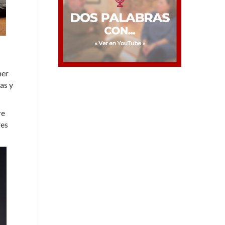
mer
as y
re
res