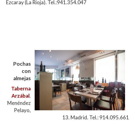
Ezcaray (La Rioja). Tel.:941.354.047
Pochas
con
almejas
Taberna
Arzábal
.
Menéndez
Pelayo,
13. Madrid. Tel.: 914.095.661