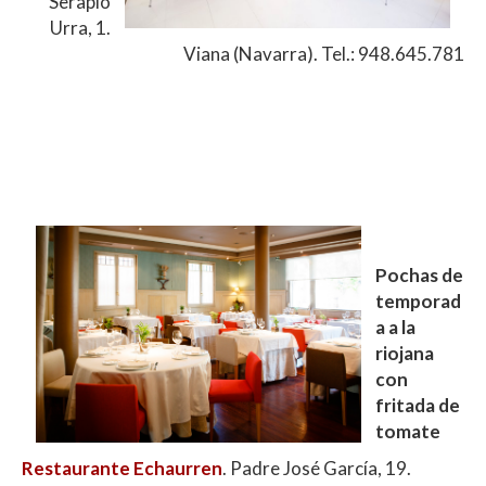
Serapio
Urra, 1.
Viana (Navarra). Tel.: 948.645.781
Pochas de
temporad
a a la
riojana
con
fritada de
tomate
Restaurante Echaurren
. Padre José García, 19.