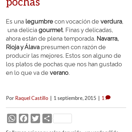
pochas
Es una
legumbre
con vocación de
verdura
,
una delicia
gourmet
. Finas y delicadas,
ahora están de plena temporada.
Navarra,
Rioja y Álava
presumen con razón de
producir las mejores. Estos son alguno de
los platos de pochas que nos han gustado
en lo que va de
verano
.
Por
Raquel Castillo
|
1 septiembre, 2015
|
1
W
F
T
C
h
ac
w
o