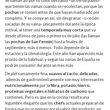
Se llaman así por su color desvaído –un verde pálido-
at
e
itt
m
que tienen las vainas cuando se recolectan, porque las
s
b
er
p
pochas
se comen antes de que hayan madurado por
A
o
ar
completo. Y se compran así, sin desgranar –o recién
sacadas de su vaina- únicamente durante la época
p
o
ti
estival, al tener una
temporada muy corta
que va
p
k
r
desde últimos de junio o primeros de julio (las llaman
las
pochas de San Fermín
) hasta finales de
septiembre, más o menos. Todo depende de la
estación y la climatología. Este año han aparecido más
pronto de lo habitual, y según las zonas de España se
podrán consumir durante un mes más.
De piel sumamente fina,
suaves al tacto, delicadas
,
además de gastronómicamente son muy interesantes
nutricionalmente
por la
fibra,
potasio, hierro,
proteínas vegetales e hidratos de carbono
que
contienen. Pero es que en la cocina resulta una
legumbre elegante que los
chefs
actuales preparan de
forma que no se enmascare el sabor del producto, en