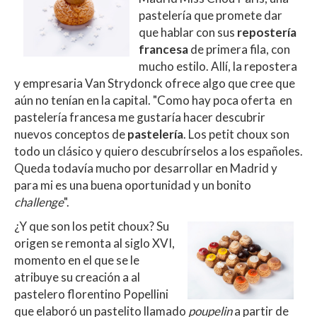
s
b
er
p
pastelería que promete dar
A
o
ar
que hablar con sus
repostería
francesa
de primera fila, con
p
o
ti
mucho estilo. Allí, la repostera
p
k
r
y empresaria Van Strydonck ofrece algo que cree que
aún no tenían en la capital. "Como hay poca oferta en
pastelería francesa me gustaría hacer descubrir
nuevos conceptos de
pastelería
. Los petit choux son
todo un clásico y quiero descubrírselos a los españoles.
Queda todavía mucho por desarrollar en Madrid y
para mi es una buena oportunidad y un bonito
challenge
".
¿Y que son los petit choux? Su
origen se remonta al siglo XVI,
momento en el que se le
atribuye su creación a al
pastelero florentino Popellini
que elaboró un pastelito llamado
poupelin
a partir de