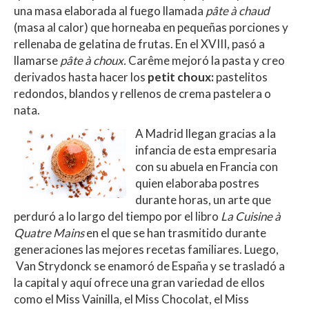
una masa elaborada al fuego llamada
pâte à chaud
(masa al calor) que horneaba en pequeñas porciones y
rellenaba de gelatina de frutas. En el XVIII, pasó a
llamarse
pâte à choux.
Carême mejoró la pasta y creo
derivados hasta hacer los
petit choux:
pastelitos
redondos, blandos y rellenos de crema pastelera o
nata.
A Madrid llegan gracias a la
infancia de esta empresaria
con su abuela en Francia con
quien elaboraba postres
durante horas, un arte que
perduró a lo largo del tiempo por el libro
La Cuisine à
Quatre Mains
en el que se han trasmitido durante
generaciones las mejores recetas familiares. Luego,
Van Strydonck se enamoró de España y se trasladó a
la capital y aquí ofrece una gran variedad de ellos
como el Miss Vainilla, el Miss Chocolat, el Miss