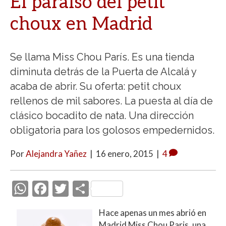
El paraíso del petit
choux en Madrid
Se llama Miss Chou París. Es una tienda
diminuta detrás de la Puerta de Alcalá y
acaba de abrir. Su oferta: petit choux
rellenos de mil sabores. La puesta al día de
clásico bocadito de nata. Una dirección
obligatoria para los golosos empedernidos.
Por
Alejandra Yañez
|
16 enero, 2015
|
4
W
F
T
C
h
ac
w
o
Hace apenas un mes abrió en
at
e
itt
m
Madrid Miss Chou Paris, una