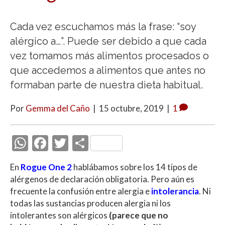
Cada vez escuchamos más la frase: “soy
alérgico a…”. Puede ser debido a que cada
vez tomamos más alimentos procesados o
que accedemos a alimentos que antes no
formaban parte de nuestra dieta habitual.
Por
Gemma del Caño
|
15 octubre, 2019
|
1
W
F
T
C
h
ac
w
o
En
Rogue One 2
hablábamos sobre los 14 tipos de
at
e
itt
m
alérgenos de declaración obligatoria. Pero aún es
s
b
er
p
frecuente la confusión entre alergia e
intolerancia
. Ni
A
o
ar
todas las sustancias producen alergia ni los
intolerantes son alérgicos
(parece que no
p
o
ti