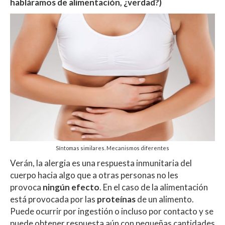
habláramos de alimentación, ¿verdad?)
p
k
r
Síntomas similares. Mecanismos diferentes
Verán, la alergia es una respuesta inmunitaria del
cuerpo hacia algo que a otras personas no les
provoca
ningún efecto
. En el caso de la alimentación
está provocada por las
proteínas
de un alimento.
Puede ocurrir por ingestión o incluso por contacto y se
puede obtener respuesta aún con pequeñas cantidades