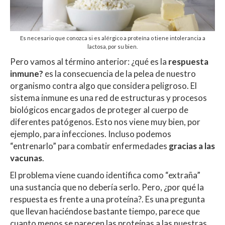
Es necesario que conozca si es alérgico a proteína o tiene intolerancia a
lactosa, por su bien.
Pero vamos al término anterior: ¿qué es la
respuesta
inmune?
es la consecuencia de la pelea de nuestro
organismo contra algo que considera peligroso. El
sistema inmune es una red de estructuras y procesos
biológicos encargados de proteger al cuerpo de
diferentes patógenos. Esto nos viene muy bien, por
ejemplo, para infecciones. Incluso podemos
“entrenarlo” para combatir enfermedades
gracias a las
vacunas
.
El problema viene cuando identifica como “extraña”
una sustancia que no debería serlo. Pero, ¿por qué la
respuesta es frente a una proteína?. Es una pregunta
que llevan haciéndose bastante tiempo, parece que
cuanto menos se parecen las proteínas a las nuestras,