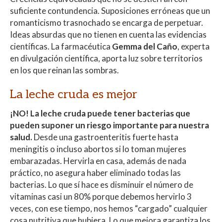
A
o
ar
suficiente contundencia. Suposiciones erróneas que un
romanticismo trasnochado se encarga de perpetuar.
p
o
ti
Ideas absurdas que no tienen en cuenta las evidencias
p
k
r
científicas. La farmacéutica
Gemma del Caño
, experta
en divulgación científica, aporta luz sobre territorios
en los que reinan las sombras.
La leche cruda es mejor
¡NO!
La leche cruda puede tener bacterias que
pueden suponer un riesgo importante para nuestra
salud.
Desde una gastroenteritis fuerte hasta
meningitis o incluso abortos si lo toman mujeres
embarazadas. Hervirla en casa, además de nada
práctico, no asegura haber eliminado todas las
bacterias. Lo que sí hace es disminuir el número de
vitaminas casi un 80% porque debemos hervirlo 3
veces, con ese tiempo, nos hemos “cargado” cualquier
cosa nutritiva que hubiera. Lo que mejora garantiza los