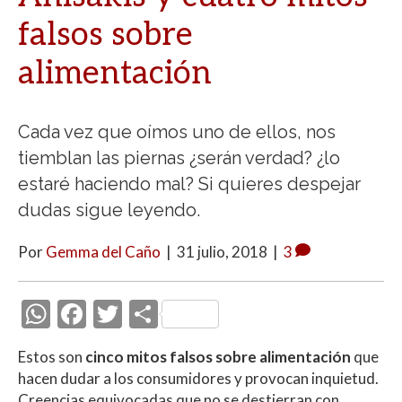
falsos sobre
alimentación
Cada vez que oímos uno de ellos, nos
tiemblan las piernas ¿serán verdad? ¿lo
estaré haciendo mal? Si quieres despejar
dudas sigue leyendo.
Por
Gemma del Caño
|
31 julio, 2018
|
3
W
F
T
C
h
ac
w
o
Estos son
cinco mitos falsos sobre alimentación
que
at
e
itt
m
hacen dudar a los consumidores y provocan inquietud.
s
b
er
p
Creencias equivocadas que no se destierran con