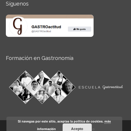
Síguenos
Formación en Gastronomía
Si navegas por este sitio, aceptas la política de cookies.
más
Acepto
información
Aviso legal
Condiciones de Uso