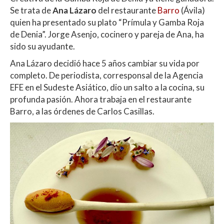
s
b
er
p
Se trata de
Ana Lázaro
del restaurante
Barro
(Ávila)
A
o
ar
quien ha presentado su plato “Prímula y Gamba Roja
de Denia”. Jorge Asenjo, cocinero y pareja de Ana, ha
p
o
ti
sido su ayudante.
p
k
r
Ana Lázaro decidió hace 5 años cambiar su vida por
completo. De periodista, corresponsal de la Agencia
EFE en el Sudeste Asiático, dio un salto a la cocina, su
profunda pasión. Ahora trabaja en el restaurante
Barro, a las órdenes de Carlos Casillas.