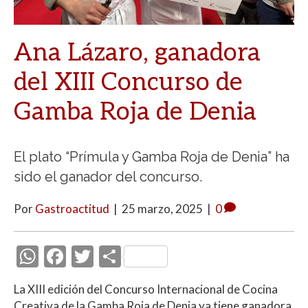
Ana Lázaro, ganadora
del XIII Concurso de
Gamba Roja de Denia
El plato “Prímula y Gamba Roja de Denia” ha
sido el ganador del concurso.
Por
Gastroactitud
|
25 marzo, 2025
|
0
W
F
T
C
h
ac
w
o
La XIII edición del Concurso Internacional de Cocina
at
e
itt
m
Creativa de la Gamba Roja de Denia ya tiene ganadora.