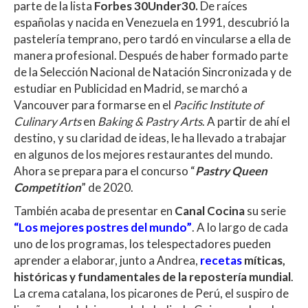
at
e
itt
m
parte de la lista
Forbes 30Under30.
De raíces
s
b
er
p
españolas y nacida en Venezuela en 1991, descubrió la
A
o
ar
pastelería temprano, pero tardó en vincularse a ella de
manera profesional. Después de haber formado parte
p
o
ti
de la Selección Nacional de Natación Sincronizada y de
p
k
r
estudiar en Publicidad en Madrid, se marchó a
Vancouver para formarse en el
Pacific Institute of
Culinary Arts
en
Baking & Pastry Arts
. A partir de ahí el
destino, y su claridad de ideas, le ha llevado a trabajar
en algunos de los mejores restaurantes del mundo.
Ahora se prepara para el concurso “
Pastry Queen
Competition
” de 2020.
También acaba de presentar en
Canal Cocina
su serie
“Los mejores postres del mundo”
. A lo largo de cada
uno de los programas, los telespectadores pueden
aprender a elaborar, junto a Andrea,
recetas
míticas,
históricas y fundamentales de la repostería mundial
.
La crema catalana, los picarones de Perú, el suspiro de