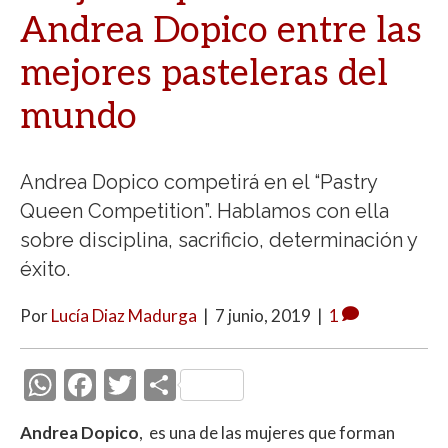
Andrea Dopico entre las
mejores pasteleras del
mundo
Andrea Dopico competirá en el “Pastry
Queen Competition”. Hablamos con ella
sobre disciplina, sacrificio, determinación y
éxito.
Por
Lucía Diaz Madurga
|
7 junio, 2019
|
1
W
F
T
C
h
ac
w
o
Andrea Dopico
, es una de las mujeres que forman