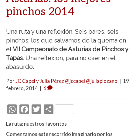
pinchos 2014
Una ruta y una reflexión. Seis bares, seis
pinchos: los que salvamos de la quema en
el
VII Campeonato de Asturias de Pinchos y
Tapas
. Una reflexión, para no caer en el
abasurdo.
Por
JC Capel y Julia Pérez @jccapel @juliaplozano
|
19
febrero, 2014
|
6
W
F
T
C
h
ac
w
o
La ruta: nuestros favoritos
at
e
itt
m
Comenzamos este recorrido imaginario por los