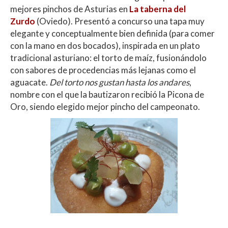
s
b
er
p
mejores pinchos de Asturias en
La taberna del
A
o
ar
Zurdo
(Oviedo). Presentó a concurso una tapa muy
p
o
ti
elegante y conceptualmente bien definida (para comer
con la mano en dos bocados), inspirada en un plato
p
k
r
tradicional asturiano: el torto de maíz, fusionándolo
con sabores de procedencias más lejanas como el
aguacate.
Del torto nos gustan hasta los andares
,
nombre con el que la bautizaron recibió la Picona de
Oro, siendo elegido mejor pincho del campeonato.