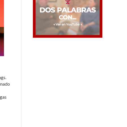
ngs.
minado
ngas