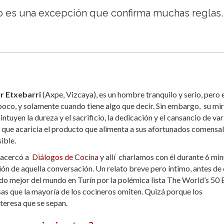
sco es una excepción que confirma muchas reglas.
r Etxebarri
(Axpe, Vizcaya), es un hombre tranquilo y serio, pero e
 poco, y solamente cuando tiene algo que decir. Sin embargo, su mi
intuyen la dureza y el sacrificio, la dedicación y el cansancio de var
 que acaricia el producto que alimenta a sus afortunados comensal
ible.
e acercó a
Diálogos de Cocina
y allí charlamos con él durante 6 mi
ción de aquella conversación. Un relato breve pero íntimo, antes de
do mejor del mundo en Turín por la polémica lista The World’s 50 
sas que la mayoría de los cocineros omiten. Quizá porque los
nteresa que se sepan.