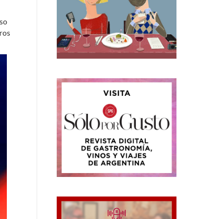
eso
gros