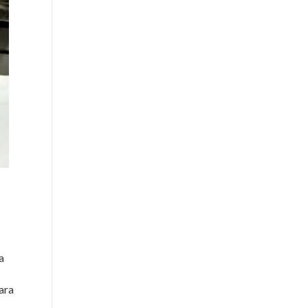
a
o
ara