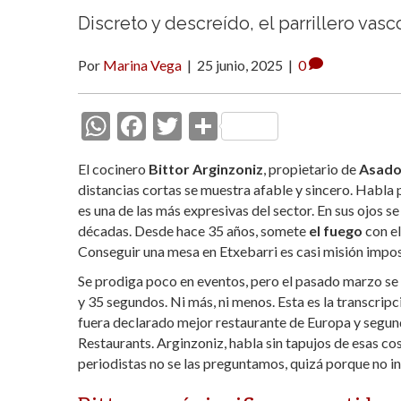
Discreto y descreído, el parrillero va
Por
Marina Vega
|
25 junio, 2025
|
0
W
F
T
C
h
ac
w
o
El cocinero
Bittor Arginzoniz
, propietario de
Asado
at
e
itt
m
distancias cortas se muestra afable y sincero. Habla
s
b
er
p
es una de las más expresivas del sector. En sus ojos se 
décadas. Desde hace 35 años, somete
el fuego
con el
A
o
ar
Conseguir una mesa en Etxebarri es casi misión impos
p
o
ti
Se prodiga poco en eventos, pero el pasado marzo s
p
k
r
y 35 segundos. Ni más, ni menos. Esta es la transcrip
fuera declarado mejor restaurante de Europa y segun
Restaurants. Arginzoniz, habla sin tapujos de esas co
periodistas no se las preguntamos, quizá porque no i