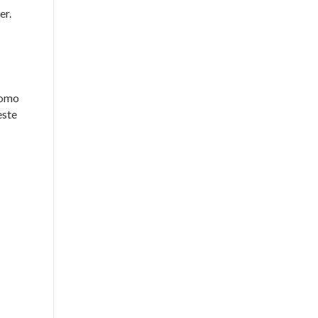
er.
como
este