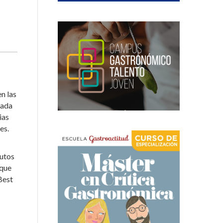
n las
rada
ias
es.
nutos
 que
Best