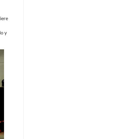
iere
do y