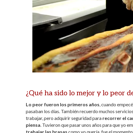
¿Qué ha sido lo mejor y lo peor d
Lo peor fueron los primeros años
, cuando empecé 
pasaban los días. También recuerdo muchos servicios
trabajar, pero adquirir seguridad para
recorrer el c
piensa
. Tuvieron que pasar unos años para que yo e
trabajar las brasas
como yo quería, fue el momento