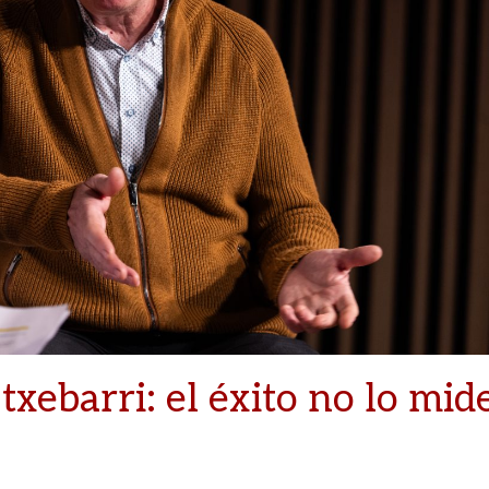
txebarri: el éxito no lo mid