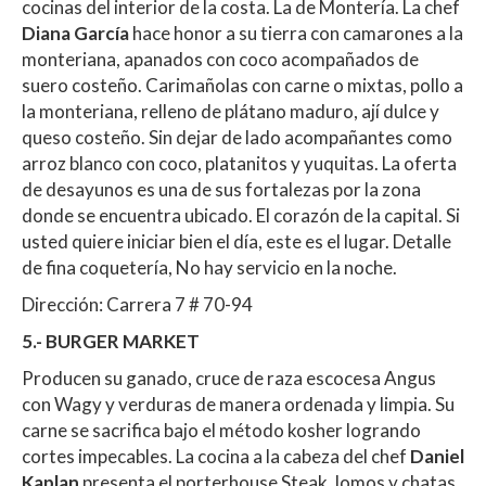
cocinas del interior de la costa. La de Montería. La chef
Diana García
hace honor a su tierra con camarones a la
monteriana, apanados con coco acompañados de
suero costeño. Carimañolas con carne o mixtas, pollo a
la monteriana, relleno de plátano maduro, ají dulce y
queso costeño. Sin dejar de lado acompañantes como
arroz blanco con coco, platanitos y yuquitas. La oferta
de desayunos es una de sus fortalezas por la zona
donde se encuentra ubicado. El corazón de la capital. Si
usted quiere iniciar bien el día, este es el lugar. Detalle
de fina coquetería, No hay servicio en la noche.
Dirección: Carrera 7 # 70-94
5.- BURGER MARKET
Producen su ganado, cruce de raza escocesa Angus
con Wagy y verduras de manera ordenada y limpia. Su
carne se sacrifica bajo el método kosher logrando
cortes impecables. La cocina a la cabeza del chef
Daniel
Kaplan
presenta el porterhouse Steak, lomos y chatas