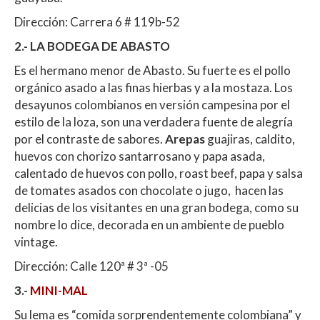
Dirección: Carrera 6 # 119b-52
2.- LA BODEGA DE ABASTO
Es el hermano menor de Abasto. Su fuerte es el pollo
orgánico asado a las finas hierbas y a la mostaza. Los
desayunos colombianos en versión campesina por el
estilo de la loza, son una verdadera fuente de alegría
por el contraste de sabores.
Arepas
guajiras, caldito,
huevos con chorizo santarrosano y papa asada,
calentado de huevos con pollo, roast beef, papa y salsa
de tomates asados con chocolate o jugo, hacen las
delicias de los visitantes en una gran bodega, como su
nombre lo dice, decorada en un ambiente de pueblo
vintage.
Dirección: Calle 120ª # 3ª -05
3.-
MINI-MAL
Su lema es “comida sorprendentemente colombiana” y