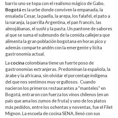
p
o
ti
barrio uno se topa con el realismo mágico de Gabo.
p
k
r
Bogotá
es la urbe donde conviven la empanada, la
ensalada Cesar, la paella, la arepa, los falafel, el pato a
la naranja, la parrilla Argentina, el pan francés, las
almojábanas, el sushi y la pasta. Un pantone de sabores
al que se suma el submundo de la comida callejera que
alimenta la gran población bogotana en horas pico y
además comparte andén con la emergente y lícita
gastronomía actual.
La
cocina
colombiana tiene un fuerte poso de
gastronomías extranjeras. Predominan la española, la
árabe y la africana, sin olvidar el porcentaje indígena
del que nos sentimos muy orgullosos. Cuando
nacieron los primeros restaurantes a “manteles” en
Bogotá, entraron con fuerza los vinos chilenos (en un
país que ama los zumos de fruta) y uno de los platos
más pedidos, entre los ochentas y noventas, fue el Filet
Mignon. La escuela de cocina SENA, llenó con sus