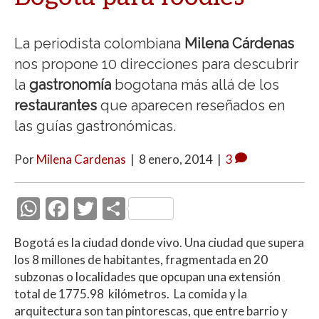
La periodista colombiana
Milena Cárdenas
nos propone 10 direcciones para descubrir
la
gastronomía
bogotana más allá de los
restaurantes
que aparecen reseñados en
las guías gastronómicas.
Por
Milena Cardenas
|
8 enero, 2014
|
3
W
F
T
C
h
ac
w
o
Bogotá es la ciudad donde vivo. Una ciudad que supera
at
e
itt
m
los 8 millones de habitantes, fragmentada en 20
s
b
er
p
subzonas o localidades que opcupan una extensión
A
o
ar
total de 1775.98 kilómetros. La comida y la
arquitectura son tan pintorescas, que entre barrio y