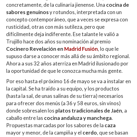
concretamente, de la culinaria jienense. Una
cocina de
sabores genuinos
y rotundos, interpretada con un
concepto contemporáneo, que a veces se expresa con
rusticidad, otras con más sutileza, pero que
difícilmente deja indiferente. Ese talante le valió a
Trujillo hace dos años su nominación al premio
Cocinero Revelación en
Madrid Fusión
, lo que le
supuso darse a conocer más allá de su ámbito regional.
Ahora a sus 32 años aterriza en Madrid ilusionado por
la oportunidad de que le conozca mucha más gente.
Por eso hasta el próximo 16 de mayo se va a instalar en
la capital. Se ha traído a su equipo, y los productos
(hasta la sal, de unas salinas de su tierra) necesarios
para ofrecer dos menús (a 36 y 58 euros, sin vinos)
donde sobresalen los
platos tradicionales de Jaén
, a
caballo entre las
cocina andaluza y manchega
.
Propuestas marcadas por los sabores de la
caza
mayor y menor, de la campiña y el
cerdo
, que se basan