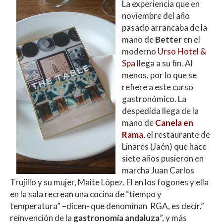
La experiencia que en
at
e
itt
m
noviembre del año
s
b
er
p
pasado arrancaba de la
A
o
ar
mano de
Better
en el
moderno
Urso Hotel &
p
o
ti
Spa
llega a su fin. Al
p
k
r
menos, por lo que se
refiere a este curso
gastronómico. La
despedida llega de la
mano de
Canela en
Rama
, el restaurante de
Linares (Jaén) que hace
siete años pusieron en
marcha Juan Carlos
Trujillo y su mujer, Maite López. El en los fogones y ella
en la sala recrean una cocina de “tiempo y
temperatura” –dicen- que denominan RGA, es decir,”
reinvención de la
gastronomía andaluza
”, y más