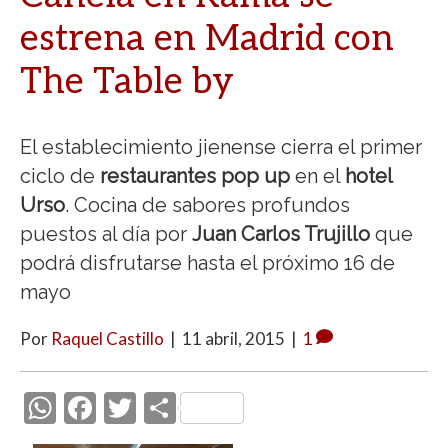
estrena en Madrid con
The Table by
El establecimiento jienense cierra el primer
ciclo de
restaurantes pop up
en el
hotel
Urso
. Cocina de sabores profundos
puestos al día por
Juan Carlos Trujillo
que
podrá disfrutarse hasta el próximo 16 de
mayo
Por
Raquel Castillo
|
11 abril, 2015
|
1
W
F
T
C
h
ac
w
o