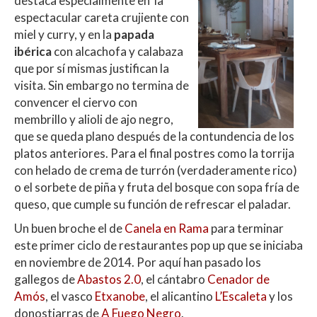
destaca especialmente en la
espectacular careta crujiente con
miel y curry, y en la
papada
ibérica
con alcachofa y calabaza
que por sí mismas justifican la
visita. Sin embargo no termina de
convencer el ciervo con
membrillo y alioli de ajo negro,
que se queda plano después de la contundencia de los
platos anteriores. Para el final postres como la torrija
con helado de crema de turrón (verdaderamente rico)
o el sorbete de piña y fruta del bosque con sopa fría de
queso, que cumple su función de refrescar el paladar.
Un buen broche el de
Canela en Rama
para terminar
este primer ciclo de restaurantes pop up que se iniciaba
en noviembre de 2014. Por aquí han pasado los
gallegos de
Abastos 2.0
, el cántabro
Cenador de
Amós
, el vasco
Etxanobe
, el alicantino
L’Escaleta
y los
donostiarras de
A Fuego Negro
.