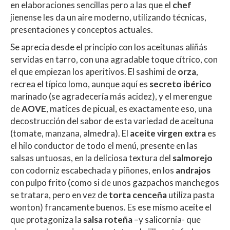
en elaboraciones sencillas pero a las que el
chef
jienense les da un aire moderno, utilizando técnicas,
presentaciones y conceptos actuales.
Se aprecia desde el principio con los aceitunas aliñás
servidas en tarro, con una agradable toque cítrico, con
el que empiezan los aperitivos. El sashimi de
orza
,
recrea el típico lomo, aunque aquí es
secreto ibérico
marinado (se agradecería más acidez), y el merengue
de
AOVE
, matices de picual, es exactamente eso, una
decostrucción del sabor de esta variedad de aceituna
(tomate, manzana, almedra). El
aceite virgen extra
es
el hilo conductor de todo el menú, presente en las
salsas untuosas, en la deliciosa textura del
salmorejo
con codorniz escabechada y piñones, en los
andrajos
con pulpo frito (como si de unos gazpachos manchegos
se tratara, pero en vez de
torta cenceña
utiliza pasta
wonton) francamente buenos. Es ese mismo aceite el
que protagoniza la
salsa roteña
–y salicornia- que