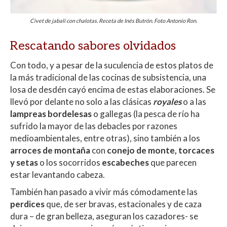
Civet de jabalí con chalotas. Receta de Inés Butrón. Foto Antonio Ron.
Rescatando sabores olvidados
Con todo, y a pesar de la suculencia de estos platos de
la más tradicional de las cocinas de subsistencia, una
losa de desdén cayó encima de estas elaboraciones. Se
llevó por delante no solo a las clásicas
royales
o a las
lampreas bordelesas
o gallegas (la pesca de río ha
sufrido la mayor de las debacles por razones
medioambientales, entre otras), sino también a los
arroces de montaña
con
conejo de monte, torcaces
y setas
o los socorridos
escabeches
que parecen
estar levantando cabeza.
También han pasado a vivir más cómodamente las
perdices
que, de ser bravas, estacionales y de caza
dura – de gran belleza, aseguran los cazadores- se