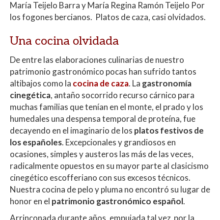
p
k
r
María Teijelo Barra y María Regina
Ramón Teijelo
Por
los fogones bercianos. Platos de caza, casi olvidados.
Una cocina olvidada
De entre las elaboraciones culinarias de nuestro
patrimonio gastronómico
pocas han sufrido tantos
altibajos
como la
cocina de caza
. La
gastronomía
cinegética
, antaño socorrido recurso cárnico para
muchas familias que tenían en el monte, el prado y los
humedales una despensa temporal de proteína, fue
decayendo en el imaginario de los
platos festivos
de
los españoles
. Excepcionales y grandiosos en
ocasiones, simples y austeros las más de las veces,
radicalmente opuestos en su mayor parte al clasicismo
cinegético escofferiano con sus excesos técnicos.
Nuestra cocina de pelo y pluma no encontró su lugar de
honor en el
patrimonio gastronómico español
.
Arrinconada durante años, empujada tal vez por la