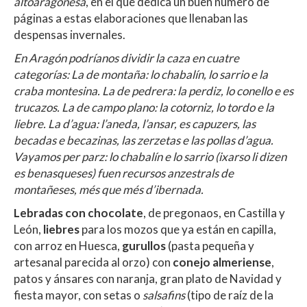
altoaragonesa
, en el que dedica un buen número de
páginas a estas elaboraciones que llenaban las
despensas invernales.
En Aragón podríanos dividir la caza en cuatre
categorías: La de montaña: lo chabalín, lo sarrio e la
craba montesina. La de pedrera: la perdiz, lo conello e es
trucazos. La de campo plano: la cotorniz, lo tordo e la
liebre. La d’agua: l’aneda, l’ansar, es capuzers, las
becadas e becazinas, las zerzetas e las pollas d’agua.
Vayamos per parz: lo chabalín e lo sarrio (ixarso li dizen
es benasqueses) fuen recursos anzestrals de
montañeses, més que més d’ibernada.
Lebradas con chocolate
, de pregonaos, en Castilla y
León,
liebres
para los mozos que ya están en capilla,
con arroz en Huesca,
gurullos
(pasta pequeña y
artesanal parecida al orzo) con
conejo almeriense
,
patos y ánsares con naranja, gran plato de Navidad y
fiesta mayor, con setas o
salsafins
(tipo de raíz de la