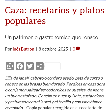
Caza: recetarios y platos
populares
Un patrimonio gastronómico que renace
Por
Inés Butrón
|
8 octubre, 2025
|
0
W
F
T
C
h
ac
w
o
Silla de jabalí, cabrito o cordero asado, pata de corzo o
at
e
itt
m
rebeco en las brasas bien dorado. Perdices en cazadora
s
b
er
p
o con jamón salteadas; codornices en su salsa, de liebre
A
o
ar
un buen estofado. Conejín en buen guisote, sustancioso
y perfumado con el laurel y el tomillo y con vino blanco
p
o
ti
remojado…
Copla popular recogida en el recetario
de