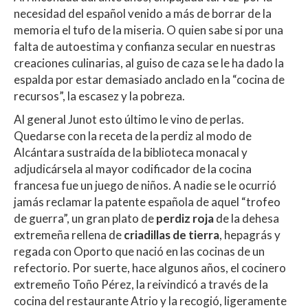
necesidad del español venido a más de borrar de la
memoria el tufo de la miseria. O quien sabe si por una
falta de autoestima y confianza secular en nuestras
creaciones culinarias, al guiso de caza se le ha dado la
espalda por estar demasiado anclado en la “cocina de
recursos”, la escasez y la pobreza.
Al general Junot esto último le vino de perlas.
Quedarse con la receta de la perdiz al modo de
Alcántara sustraída de la biblioteca monacal y
adjudicársela al mayor codificador de la cocina
francesa fue un juego de niños. A nadie se le ocurrió
jamás reclamar la patente española de aquel “trofeo
de guerra”, un gran plato de
perdiz roja
de la dehesa
extremeña rellena de
criadillas
de tierra
, hepagrás y
regada con Oporto que nació en las cocinas de un
refectorio. Por suerte, hace algunos años, el cocinero
extremeño Toño Pérez, la reivindicó a través de la
cocina del restaurante Atrio y la recogió, ligeramente