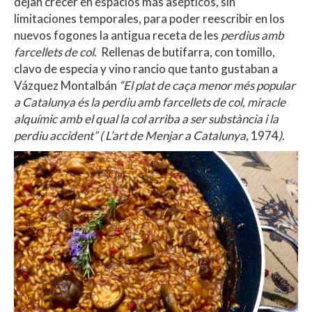
dejan crecer en espacios más asépticos, sin
limitaciones temporales, para poder reescribir en los
nuevos fogones la antigua receta de les
perdius amb
farcellets de col
. Rellenas de butifarra, con tomillo,
clavo de especia y vino rancio que tanto gustaban a
Vázquez Montalbán
“El plat de caça menor més popular
a Catalunya és la perdiu amb farcellets de col, miracle
alquímic amb el qual la col arriba a ser substància i la
perdiu accident” ( L’art de Menjar a Catalunya,
1974
).