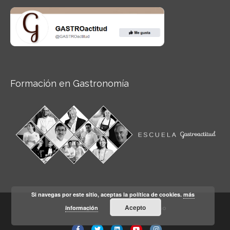
Formación en Gastronomía
Si navegas por este sitio, aceptas la política de cookies.
más
Acepto
información
Aviso legal
Condiciones de Uso
Facebook
Twitter
Linkedin
Youtube
Instagram