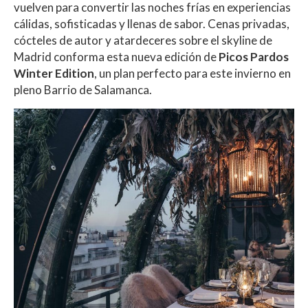
A
o
ar
vuelven para convertir las noches frías en experiencias
cálidas, sofisticadas y llenas de sabor. Cenas privadas,
p
o
ti
cócteles de autor y atardeceres sobre el skyline de
p
k
r
Madrid conforma esta nueva edición de
Picos Pardos
Winter Edition
, un plan perfecto para este invierno en
pleno Barrio de Salamanca.