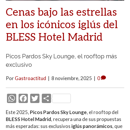
Cenas bajo las estrellas
en los icónicos iglús del
BLESS Hotel Madrid
Picos Pardos Sky Lounge, el rooftop más
exclusivo
Por
Gastroactitud
|
8 noviembre, 2025
|
0
W
F
T
C
h
ac
w
o
Este 2025,
Picos Pardos Sky Lounge
, el rooftop del
at
e
itt
m
BLESS Hotel Madrid
, recupera una de sus propuestas
s
b
er
p
más esperadas: sus exclusivos
iglús panorámicos
, que