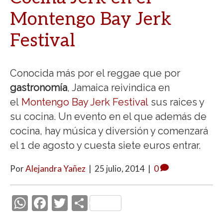
Montengo Bay Jerk
Festival
Conocida más por el reggae que por
gastronomía
, Jamaica reivindica en
el
Montengo Bay Jerk Festival
sus raices y
su cocina. Un evento en el que además de
cocina, hay música y diversión y comenzará
el 1 de agosto y cuesta siete euros entrar.
Por
Alejandra Yañez
|
25 julio, 2014
|
0
W
F
T
C
h
ac
w
o