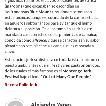
siglos más tarde los esclavos procedentes de África
(
maroons
) que escapaban se escondían en
las frondosas
Blue Mountains
, donde retomaron
estas técnicas aunque el cocinado de la carne se hacía
en agujeros subterráneos para evitar que el humo
delatara su posición. De ellos también saldría este
maridado característico con la
pimienta de Jamaica
,
conocida como
allspice
, y que se caracterizan su sabor
picante con reminiscencia a canela, nuez moscada y
clavo.
Esta
cocina jerk
se disfruta en toda la isla, lo mismo en
puesto ambulantes que en
festivales gastronómicos
,
de los cuales el más famoso es el
Montengo Jerk
Festival
bajo el lema “
Out of Many One People
”.
Receta Pollo Jerk
Alejandra Yañez