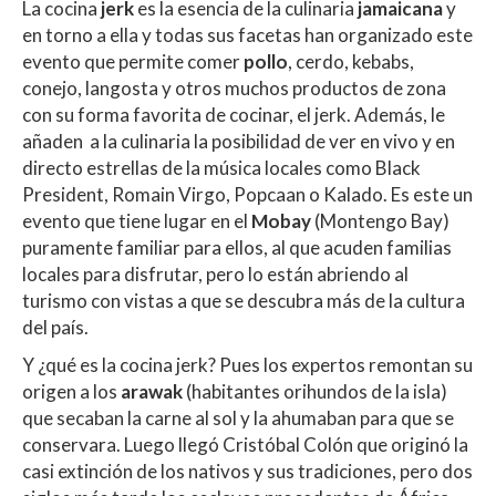
La cocina
jerk
es la esencia de la culinaria
jamaicana
y
at
e
itt
m
en torno a ella y todas sus facetas han organizado este
s
b
er
p
evento que permite comer
pollo
, cerdo, kebabs,
A
o
ar
conejo, langosta y otros muchos productos de zona
con su forma favorita de cocinar, el jerk. Además, le
p
o
ti
añaden a la culinaria la posibilidad de ver en vivo y en
p
k
r
directo estrellas de la música locales como Black
President, Romain Virgo, Popcaan o Kalado. Es este un
evento que tiene lugar en el
Mobay
(Montengo Bay)
puramente familiar para ellos, al que acuden familias
locales para disfrutar, pero lo están abriendo al
turismo con vistas a que se descubra más de la cultura
del país.
Y ¿qué es la cocina jerk? Pues los expertos remontan su
origen a los
arawak
(habitantes orihundos de la isla)
que secaban la carne al sol y la ahumaban para que se
conservara. Luego llegó Cristóbal Colón que originó la
casi extinción de los nativos y sus tradiciones, pero dos