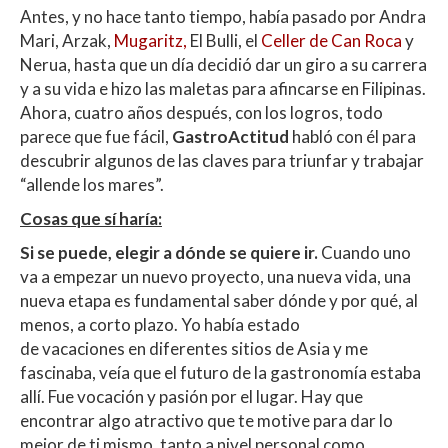
Antes, y no hace tanto tiempo, había pasado por Andra
Mari, Arzak,
Mugaritz,
El Bulli, el
Celler de Can Roca
y
Nerua, hasta que un día decidió dar un giro a su carrera
y a su vida e hizo las maletas para afincarse en Filipinas.
Ahora, cuatro años después, con los logros, todo
parece que fue fácil,
GastroActitud
habló con él para
descubrir algunos de las claves para triunfar y trabajar
“allende los mares”.
Cosas que sí haría:
Si se puede, elegir a dónde se quiere ir.
Cuando uno
va a empezar un nuevo proyecto, una nueva vida, una
nueva etapa es fundamental saber dónde y por qué, al
menos, a corto plazo. Yo había estado
de vacaciones en diferentes sitios de Asia y me
fascinaba, veía que el futuro de la gastronomía estaba
allí. Fue vocación y pasión por el lugar. Hay que
encontrar algo atractivo que te motive para dar lo
mejor de ti mismo, tanto a nivel personal como