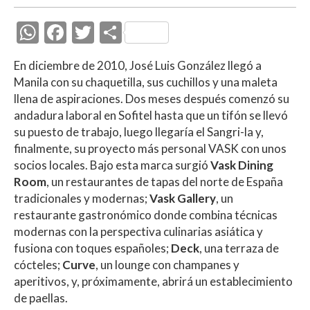
W
F
T
C
h
ac
w
o
En diciembre de 2010, José Luis González llegó a
at
e
itt
m
Manila con su chaquetilla, sus cuchillos y una maleta
s
b
er
p
llena de aspiraciones. Dos meses después comenzó su
A
o
ar
andadura laboral en Sofitel hasta que un tifón se llevó
su puesto de trabajo, luego llegaría el Sangri-la y,
p
o
ti
finalmente, su proyecto más personal VASK con unos
p
k
r
socios locales. Bajo esta marca surgió
Vask Dining
Room
, un restaurantes de tapas del norte de España
tradicionales y modernas;
Vask Gallery
, un
restaurante gastronómico donde combina técnicas
modernas con la perspectiva culinarias asiática y
fusiona con toques españoles;
Deck
, una terraza de
cócteles;
Curve
, un lounge con champanes y
aperitivos, y, próximamente, abrirá un establecimiento
de paellas.