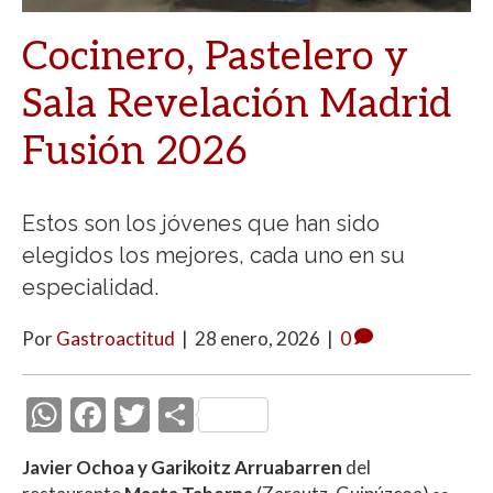
Cocinero, Pastelero y
Sala Revelación Madrid
Fusión 2026
Estos son los jóvenes que han sido
elegidos los mejores, cada uno en su
especialidad.
Por
Gastroactitud
|
28 enero, 2026
|
0
W
F
T
C
h
ac
w
o
Javier Ochoa y Garikoitz Arruabarren
del
at
e
itt
m