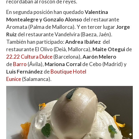
recordaban al roscón de reyes.
En segunda posición han quedado
Valentina
Montealegre y Gonzalo Alonso
del restaurante
Aromata (Palma de Mallorca). Y en tercer lugar
Jorge
Ruiz
del restaurante Vandelvira (Baeza, Jaén).
También han participado:
Andrea Ibáñez
del
restaurante El Olivo (Deià, Mallorca),
Maite Otegui
de
22.22 Cultura Dulce
(Barcelona),
Aarón Melero
de
Barro
(Ávila),
Mariona Corral
de Cebo (Madrid)
y
Luis Fernández
de
Boutique Hotel
Eunice
(Salamanca).