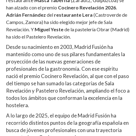
restaurante
Masta Taberna
(Zarautz, Guipúzcoa)
se
s
b
er
p
han alzado con el premio
Cocinero Revelación 2026
.
A
o
ar
Adrián Fernández
del
restaurante Lera
(Castroverde de
Campos, Zamora) ha sido elegido mejor jefe de Sala
p
o
ti
Revelación. Y
Miguel Yeste
de la pastelería Obrar (Madrid)
p
k
r
ha sido el Pastelero Revelación.
Desde su nacimiento en 2003, Madrid Fusión ha
mantenido como uno de sus pilares fundamentales la
proyección de las nuevas generaciones de
profesionales de la gastronomía. Con ese espíritu
nació el premio Cocinero Revelación, al que con el paso
del tiempo se han sumado las categorías de Sala
Revelación y Pastelero Revelación, ampliando el foco a
todos los ámbitos que conforman la excelencia en la
hostelera.
A lo largo de 2025, el equipo de Madrid Fusión ha
recorrido distintos puntos de la geografía española en
busca de jóvenes profesionales con una trayectoria