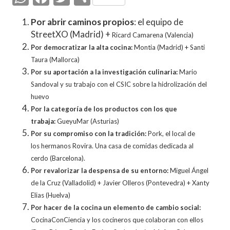
h
ac
w
o
Por abrir caminos propios
: el equipo de
at
e
itt
m
StreetXO (Madrid) +
Ricard Camarena (Valencia)
s
b
er
p
Por democratizar la alta cocina:
Montia (Madrid) + Santi
A
o
ar
Taura
(Mallorca)
Por su aportación a la investigación culinaria:
Mario
p
o
ti
Sandoval y
su trabajo con el CSIC sobre la hidrolización del
p
k
r
huevo
Por la categoría de los productos con los que
trabaja:
GueyuMar (Asturias)
Por su compromiso con la tradición:
Pork, el local de
los
hermanos Rovira. Una casa de comidas dedicada al
cerdo
(Barcelona).
Por revalorizar la despensa de su entorno:
Miguel Ángel
de
la Cruz (Valladolid) + Javier Olleros (Pontevedra) + Xanty
Elias
(Huelva)
Por hacer de la cocina un elemento de cambio social:
CocinaC
onCiencia y los cocineros que colaboran con ellos