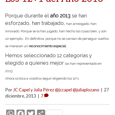
Porque durante el
año 2013
se han
esforzado, han trabajado,
han arriesgado, han
innovado. Porque se la han jugado,
han hecho las cosas bien, y son
un ejemplo… En definitiva,
porque no se cansan de perseguir sueños,
se merecen un
reconocimiento especial.
Hemos seleccionado 12 categorías y
elegido a quienes mejor
las han representado en
2013.
Ahora os toca a vosotros
seguir eligiendo los 12+1.
Por
JC Capel y Julia Pérez @jccapel @juliaplozano
|
27
diciembre, 2013
|
7
W
F
T
C