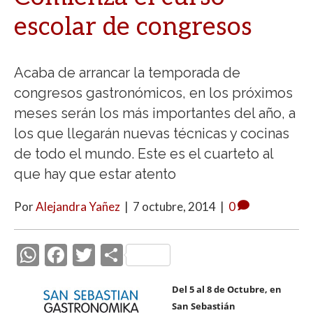
escolar de congresos
Acaba de arrancar la temporada de
congresos gastronómicos, en los próximos
meses serán los más importantes del año, a
los que llegarán nuevas técnicas y cocinas
de todo el mundo. Este es el cuarteto al
que hay que estar atento
Por
Alejandra Yañez
|
7 octubre, 2014
|
0
W
F
T
C
h
ac
w
o
Del 5 al 8 de Octubre, en
at
e
itt
m
San Sebastián