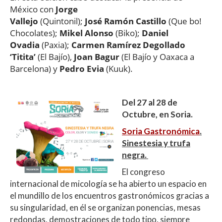
México con
Jorge
Vallejo
(Quintonil);
José
Ramón Castillo
(Que bo!
Chocolates);
Mikel Alonso
(Biko);
Daniel
Ovadia
(Paxia);
Carmen Ram
írez Degollado
‘Titita’
(El Bajío),
Joan Bagur
(El Bajío y Oaxaca a
Barcelona) y
Pedro Evia
(Kuuk).
Del 27 al 28 de
Octubre, en Soria.
Soria Gastronómica
.
Sinestesia y trufa
negra.
El congreso
internacional de micología se ha abierto un espacio en
el mundillo de los encuentros gastronómicos gracias a
su singularidad, en él se organizan ponencias, mesas
redondas, demostraciones de todo tipo, siempre