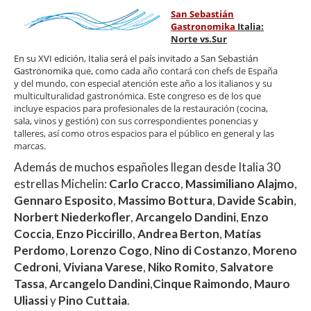
s
b
er
p
San Sebastián
A
o
ar
Gastronomika
Italia:
Norte vs.Sur
p
o
ti
En su XVI edición, Italia será el país invitado a San Sebastián
p
k
r
Gastronomika
que, como cada año
contará con chefs de España
y del mundo, con especial
atención este año a los italianos y su
multiculturalidad gastronómica. Este congreso es de los que
incluye espacios para profesionales de la restauración (cocina,
sala, vinos y gestión) con sus correspondientes ponencias y
talleres, así como otros espacios para el público en general y las
marcas.
Además de muchos españoles llegan desde Italia 30
estrellas Michelin:
Carlo Cracco
,
Massimiliano Alajmo
,
Gennaro Esposito
,
Massimo Bottura
,
Davide Scabin
,
Norbert Niederkofler
,
Arcangelo Dandini
,
Enzo
Coccia
,
Enzo Piccirillo
,
Andrea Berton
,
Matías
Perdomo
,
Lorenzo Cogo
,
Nino di Costanzo
,
Moreno
Cedroni
,
Viviana Varese
,
Niko Romito
,
Salvatore
Tassa
,
Arcangelo Dandini
,
Cinque Raimondo
,
Mauro
Uliassi
y
Pino Cuttaia
.