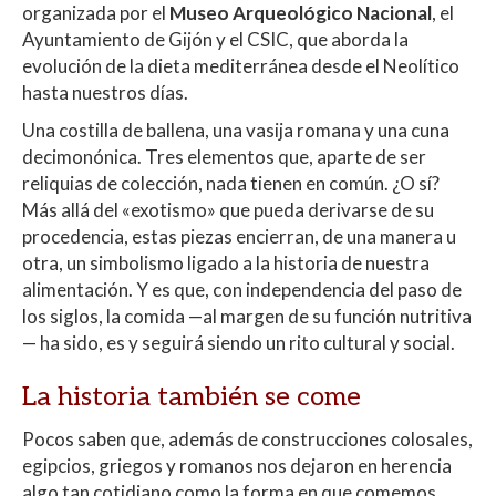
p
o
ti
organizada por el
Museo Arqueológico Nacional
, el
p
k
r
Ayuntamiento de Gijón y el CSIC, que aborda la
evolución de la dieta mediterránea desde el Neolítico
hasta nuestros días.
Una costilla de ballena, una vasija romana y una cuna
decimonónica. Tres elementos que, aparte de ser
reliquias de colección, nada tienen en común. ¿O sí?
Más allá del «exotismo» que pueda derivarse de su
procedencia, estas piezas encierran, de una manera u
otra, un simbolismo ligado a la historia de nuestra
alimentación. Y es que, con independencia del paso de
los siglos, la comida —al margen de su función nutritiva
— ha sido, es y seguirá siendo un rito cultural y social.
La historia también se come
Pocos saben que, además de construcciones colosales,
egipcios, griegos y romanos nos dejaron en herencia
algo tan cotidiano como la forma en que comemos,