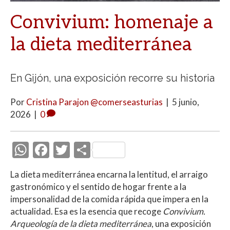
Convivium: homenaje a
la dieta mediterránea
En Gijón, una exposición recorre su historia
Por
Cristina Parajon @comerseasturias
|
5 junio,
2026
|
0
W
F
T
C
h
ac
w
o
La dieta mediterránea encarna la lentitud, el arraigo
at
e
itt
m
gastronómico y el sentido de hogar frente a la
s
b
er
p
impersonalidad de la comida rápida que impera en la
A
o
ar
actualidad. Esa es la esencia que recoge
Convivium.
Arqueología de la dieta mediterránea
, una exposición