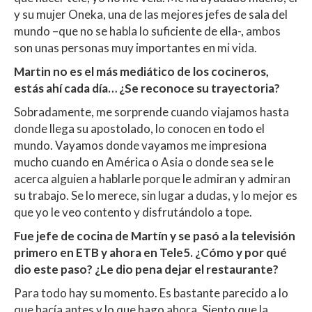
y su mujer Oneka, una de las mejores jefes de sala del
mundo –que no se habla lo suficiente de ella-, ambos
son unas personas muy importantes en mi vida.
Martin no es el más mediático de los cocineros,
estás ahí cada día… ¿Se reconoce su trayectoria?
Sobradamente, me sorprende cuando viajamos hasta
donde llega su apostolado, lo conocen en todo el
mundo. Vayamos donde vayamos me impresiona
mucho cuando en América o Asia o donde sea se le
acerca alguien a hablarle porque le admiran y admiran
su trabajo. Se lo merece, sin lugar a dudas, y lo mejor es
que yo le veo contento y disfrutándolo a tope.
Fue jefe de cocina de Martín y se pasó a la televisión
primero en ETB y ahora en Tele5. ¿Cómo y por qué
dio este paso? ¿Le dio pena dejar el restaurante?
Para todo hay su momento. Es bastante parecido a lo
que hacía antes y lo que hago ahora. Siento que la