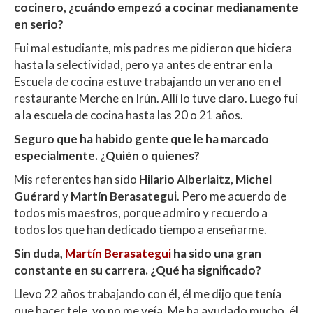
cocinero, ¿cuándo empezó a cocinar medianamente
en serio?
Fui mal estudiante, mis padres me pidieron que hiciera
hasta la selectividad, pero ya antes de entrar en la
Escuela de cocina estuve trabajando un verano en el
restaurante Merche en Irún. Allí lo tuve claro. Luego fui
a la escuela de cocina hasta las 20 o 21 años.
Seguro que ha habido gente que le ha marcado
especialmente. ¿Quién o quienes?
Mis referentes han sido
Hilario Alberlaitz
,
Michel
Guérard
y
Martín Berasategui
. Pero me acuerdo de
todos mis maestros, porque admiro y recuerdo a
todos los que han dedicado tiempo a enseñarme.
Sin duda,
Martín Berasategui
ha sido una gran
constante en su carrera. ¿Qué ha significado?
Llevo 22 años trabajando con él, él me dijo que tenía
que hacer tele, yo no me veía. Me ha ayudado mucho, él