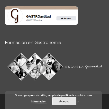
Formación en Gastronomía
Si navegas por este sitio, aceptas la política de cookies.
más
Acepto
información
Aviso legal
Condiciones de Uso