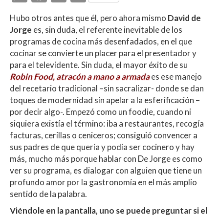
h
ac
w
o
Hubo otros antes que él, pero ahora mismo
David de
at
e
itt
m
Jorge
es, sin duda, el referente inevitable de los
s
b
er
p
programas de cocina más desenfadados, en el que
A
o
ar
cocinar se convierte un placer para el presentador y
para el televidente. Sin duda, el mayor éxito de su
p
o
ti
Robin Food, atracón a mano a armada
es ese manejo
p
k
r
del recetario tradicional –sin sacralizar- donde se dan
toques de modernidad sin apelar a la esferificación –
por decir algo-. Empezó como un foodie, cuando ni
siquiera existía el término: iba a restaurantes, recogía
facturas, cerillas o ceniceros; consiguió convencer a
sus padres de que quería y podía ser cocinero y hay
más, mucho más porque hablar con De Jorge es como
ver su programa, es dialogar con alguien que tiene un
profundo amor por la gastronomía en el más amplio
sentido de la palabra.
Viéndole en la pantalla, uno se puede preguntar si el