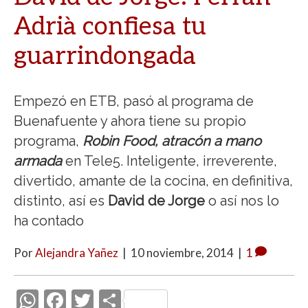
Adrià confiesa tu
guarrindongada
Empezó en ETB, pasó al programa de
Buenafuente y ahora tiene su propio
programa,
Robin Food, atracón a mano
armada
en Tele5. Inteligente, irreverente,
divertido, amante de la cocina, en definitiva,
distinto, así es
David de Jorge
o así nos lo
ha contado
Por
Alejandra Yañez
|
10 noviembre, 2014
|
1
W
F
T
C