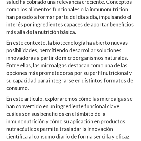
salud ha cobrado una relevancia creciente. Conceptos
s
b
er
p
como los alimentos funcionales o la inmunonutrición
A
o
ar
han pasado a formar parte del día a día, impulsando el
interés por ingredientes capaces de aportar beneficios
p
o
ti
más allá de la nutrición básica.
p
k
r
En este contexto, la biotecnología ha abierto nuevas
posibilidades, permitiendo desarrollar soluciones
innovadoras a partir de microorganismos naturales.
Entre ellas, las microalgas destacan como una de las
opciones más prometedoras por su perfil nutricional y
su capacidad para integrarse en distintos formatos de
consumo.
En este artículo, exploraremos cómo las microalgas se
han convertido en un ingrediente funcional clave,
cuáles son sus beneficios en el ámbito de la
inmunonutrición y cómo su aplicación en productos
nutracéuticos permite trasladar la innovación
científica al consumo diario de forma sencilla y eficaz.