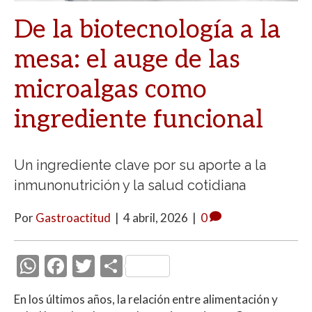
De la biotecnología a la
mesa: el auge de las
microalgas como
ingrediente funcional
Un ingrediente clave por su aporte a la
inmunonutrición y la salud cotidiana
Por
Gastroactitud
|
4 abril, 2026
|
0
W
F
T
C
h
ac
w
o
En los últimos años, la relación entre alimentación y
at
e
itt
m