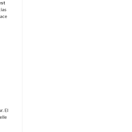
est
cias
Hace
r. El
elle