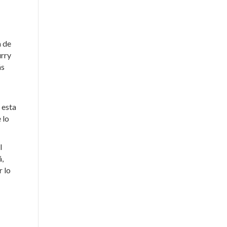
a de
urry
ás
 esta
 lo
l
,
r lo