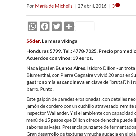
Por
María de Michelis
|
27 abril, 2016
|
3
W
F
T
C
h
ac
w
o
Söder
.
La mesa vikinga
at
e
itt
m
Honduras 5799. Tel.: 4778-7025.
Precio promedio 
s
b
er
p
Acuerdos con vinos: 19 euros.
A
o
ar
Nada igual en
Buenos Aires
. Isidoro Dillon –un tro
p
o
ti
Blumenthal, con Pierre Gagnaire y vivió 20 años en Su
p
k
r
gastronomía escandinava
en clave de “brutal”. Ni 
barro. Punto.
Este galpón de paredes erosionadas, con detalles neo
jamón de cordero con un cuchillo atravesado, remite 
inspector Wallander. Y si el ambiente con capacidad 
menú de 15 pasos que Dillon ofrece de noche puede lle
sabores salvajes. Presencia punzante de fermentados
Gran desarrollo de texturas y mucha audacia en el pla