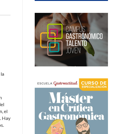
 la
n
del
, el
a. Hay
s.