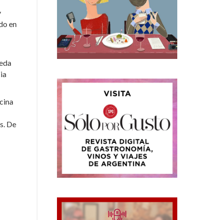
y
ado en
ueda
ia
cina
s. De