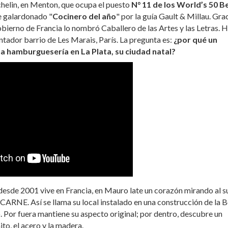
chelin, en Menton, que ocupa el puesto
N° 11 de los World’s 50 B
e galardonado "
Cocinero del año
" por la guía Gault & Millau. Gra
gobierno de Francia lo nombró Caballero de las Artes y las Letras. 
ntador barrio de Les Marais, París. La pregunta es:
¿por qué un
 hamburguesería en La Plata, su ciudad natal?
e desde 2001 vive en Francia, en Mauro late un corazón mirando al su
 CARNE. Así se llama su local instalado en una construcción de la B
Por fuera mantiene su aspecto original; por dentro, descubre un
to, el acero y la madera.