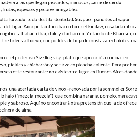
 madera a las que llegan pescados, mariscos, carne de cerdo,
 frutas, especias y picores amigables.
lta forzado, todo destila identidad. Sus pao –pancitos al vapor–
st del lugar. Aunque también hacen furor el kinilaw, ensalada cítric
ngibre, albahaca thai, chile y chicharrón. Y el ardiente Khao soi, c
sobre fideos al huevo, con pickles de hoja de mostaza, echalotes, m
 el el poderoso Sizzling sisg, plato que aprendió a cocinar en
o, pickles y chicharrón y se sirve en plancha caliente. Para probar
rse a este restaurante: no existe otro lugar en Buenos Aires donde
nos, una acertada carta de vinos –renovada por la sommelier Sorre
o halo (“mezcla, mezcla”), que combina naranja, pomelo, maracuyá
mple y sabroso. Aquí no encontrará otra pretensión que la de ofrece
ocinera de alma.