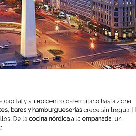
o
a capital y su epicentro palermitano hasta Zona
tes, bares y hamburgueserías
crece sin tregua. 
llos. De la
cocina nórdica
a la
empanada
, un
.