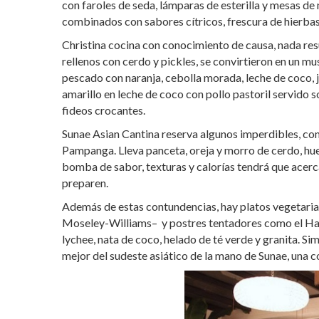
con faroles de seda, lámparas de esterilla y mesas de
combinados con sabores cítricos, frescura de hierbas,
Christina cocina con conocimiento de causa, nada resu
rellenos con cerdo y pickles, se convirtieron en un mu
pescado con naranja, cebolla morada, leche de coco, je
amarillo en leche de coco con pollo pastoril servido 
fideos crocantes.
Sunae Asian Cantina reserva algunos imperdibles, como
Pampanga. Lleva panceta, oreja y morro de cerdo, huev
bomba de sabor, texturas y calorías tendrá que acerca
preparen.
Además de estas contundencias, hay platos vegetaria
Moseley-Williams– y postres tentadores como el Hal
lychee, nata de coco, helado de té verde y granita. Si
mejor del sudeste asiático de la mano de Sunae, una c