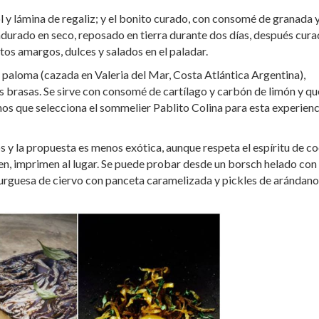
col y lámina de regaliz; y el bonito curado, con consomé de granada 
adurado en seco, reposado en tierra durante dos días, después cur
os amargos, dulces y salados en el paladar.
 paloma (cazada en Valeria del Mar, Costa Atlántica Argentina),
las brasas. Se sirve con consomé de cartílago y carbón de limón y q
nos que selecciona el sommelier Pablito Colina para esta experienc
y la propuesta es menos exótica, aunque respeta el espíritu de co
sen, imprimen al lugar. Se puede probar desde un borsch helado con
urguesa de ciervo con panceta caramelizada y pickles de arándano