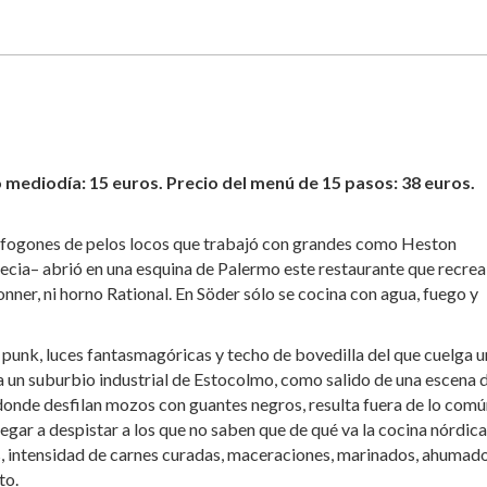
mediodía: 15 euros. Precio del menú de 15 pasos: 38 euros.
ta fogones de pelos locos que trabajó con grandes como Heston
ecia– abrió en una esquina de Palermo este restaurante que recrea
ronner, ni horno Rational. En Söder sólo se cocina con agua, fuego y
 punk, luces fantasmagóricas y techo de bovedilla del que cuelga u
a un suburbio industrial de Estocolmo, como salido de una escena 
donde desfilan mozos con guantes negros, resulta fuera de lo común
gar a despistar a los que no saben que de qué va la cocina nórdic
, intensidad de carnes curadas, maceraciones, marinados, ahumado
to.