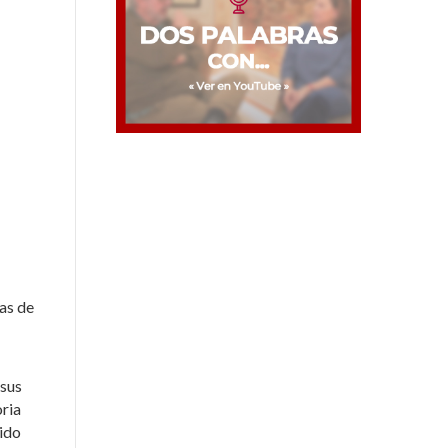
as de
 sus
oria
lido