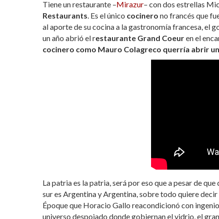
Tiene un restaurante –
Mirazur
– con dos estrellas Mi
Restaurants
. Es el único
cocinero
no francés que fu
al aporte de su cocina a la gastronomía francesa, el 
un año abrió el r
estaurante Grand Coeur
en el enca
cocinero como Mauro Colagreco querría abrir una
La patria es la patria, será por eso que a pesar de qu
sur es Argentina y Argentina, sobre todo quiere decir
Époque que Horacio Gallo reacondicionó con ingenio. 
universo despojado donde gobiernan el vidrio, el grani